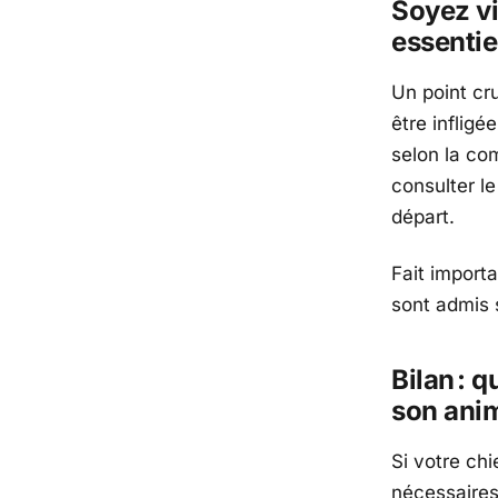
Soyez v
essentie
Un point cr
être infligé
selon la co
consulter le
départ.
Fait importa
sont admis 
Bilan : 
son ani
Si votre ch
nécessaire