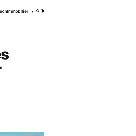
ech
Immobilier
/
es
r