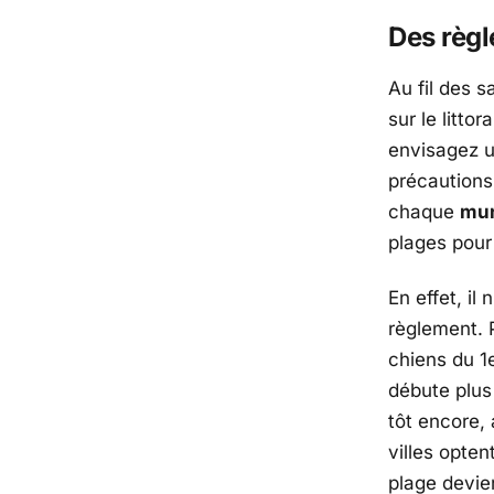
Des règl
Au fil des 
sur le litto
envisagez 
précautions
chaque
mun
plages pour 
En effet, il
règlement. 
chiens du 1
débute plus 
tôt encore,
villes opten
plage devien