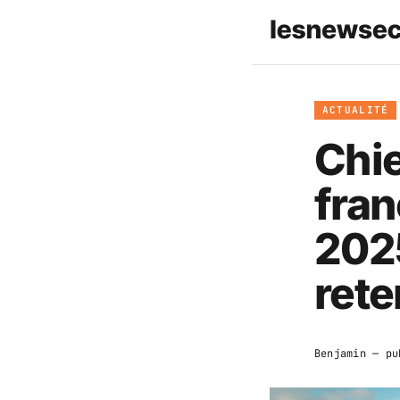
ACTUALITÉ
Chie
fran
2025
rete
Benjamin
— pu