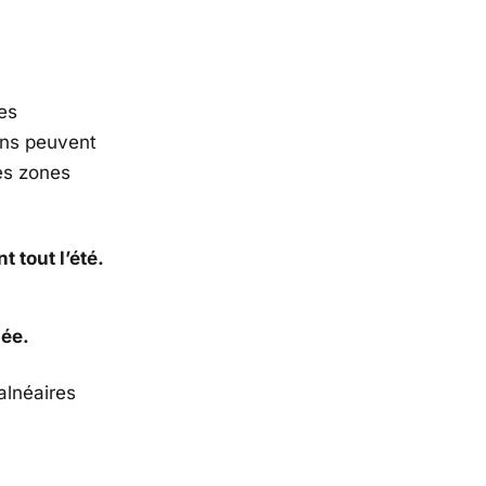
es
ions peuvent
es zones
 tout l’été.
née.
balnéaires