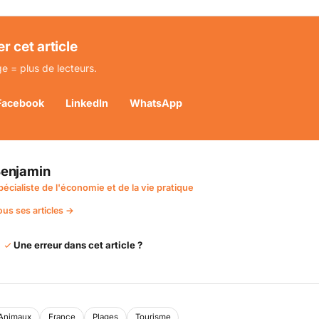
r cet article
e = plus de lecteurs.
Facebook
LinkedIn
WhatsApp
enjamin
pécialiste de l'économie et de la vie pratique
ous ses articles →
Une erreur dans cet article ?
Animaux
France
Plages
Tourisme