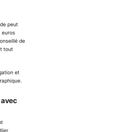
nde peut
8 euros
onseillé de
t tout
gation et
graphique.
e avec
nt
lier