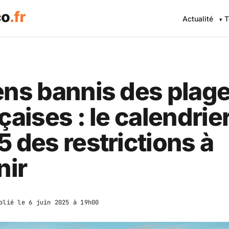
Actualité
T
ns bannis des plag
çaises : le calendrie
 des restrictions à
nir
blié le
6 juin 2025 à 19h00