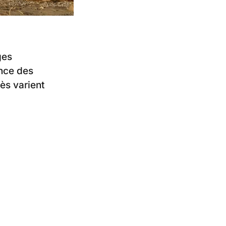
ges
ence des
ès varient