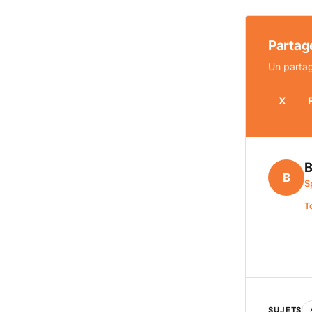
Partage
Un partag
X
B
B
S
T
SUJETS