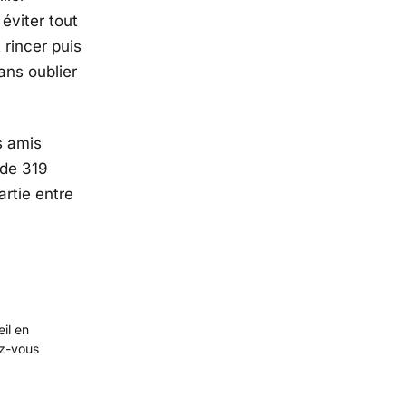
éviter tout
rincer puis
ans oublier
s amis
 de 319
artie entre
eil en
ez-vous