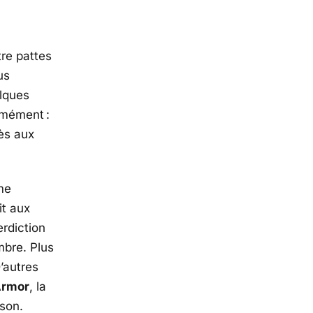
re pattes
us
lques
rmément :
ès aux
me
it aux
terdiction
mbre. Plus
D’autres
Armor
, la
ison.