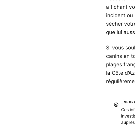
affichant v
incident ou
sécher votr
que lui auss
Si vous souh
canins en t
plages fran
la
Côte d’Az
régulièreme
INFOR
Ces inf
invest
auprès