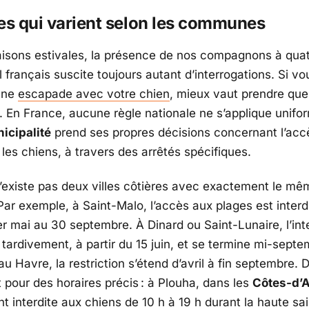
es qui varient selon les communes
saisons estivales, la présence de nos compagnons à quat
ral français suscite toujours autant d’interrogations. Si vo
une
escapade avec votre chien
, mieux vaut prendre que
. En France, aucune règle nationale ne s’applique unifo
icipalité
prend ses propres décisions concernant l’acc
les chiens, à travers des arrêtés spécifiques.
 n’existe pas deux villes côtières avec exactement le mê
Par exemple, à
Saint-Malo
, l’accès aux plages est interd
er mai au 30 septembre. À
Dinard
ou
Saint-Lunaire
, l’in
tardivement, à partir du 15 juin, et se termine mi-septe
 au
Havre
, la restriction s’étend d’avril à fin septembre. 
t pour des horaires précis : à
Plouha
, dans les
Côtes-d’
t interdite aux chiens de 10 h à 19 h durant la haute sa