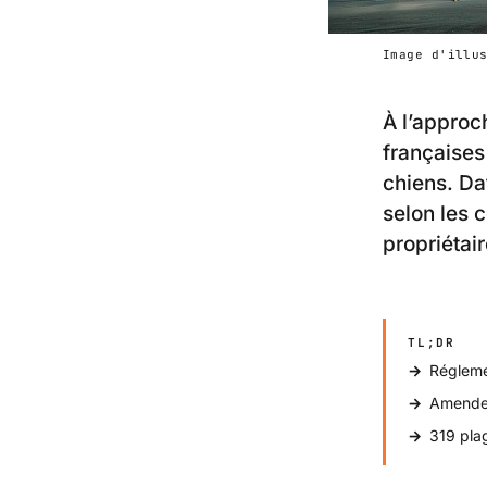
Image d'illu
À l’approc
françaises
chiens. Da
selon les 
propriétair
TL;DR
Réglemen
Amende 
319 plag