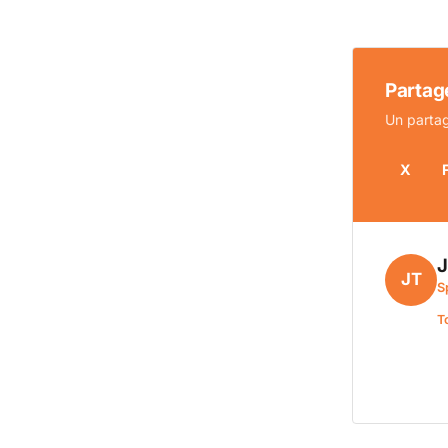
Partage
Un partag
X
J
JT
S
T