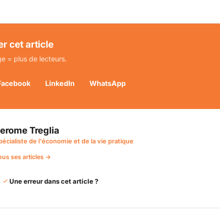
r cet article
e = plus de lecteurs.
Facebook
LinkedIn
WhatsApp
erome Treglia
pécialiste de l'économie et de la vie pratique
ous ses articles →
Une erreur dans cet article ?