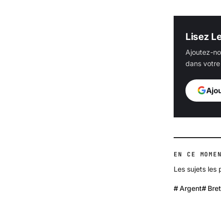
Lisez L
Ajoutez-no
dans votre 
Ajo
EN CE MOME
Les sujets les
Argent
Bre