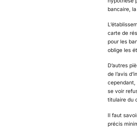
hypothèse p
bancaire, l
L’établisse
carte de rés
pour les ban
oblige les 
D’autres pi
de l’avis d’
cependant, 
se voir refu
titulaire d
Il faut sav
précis mini