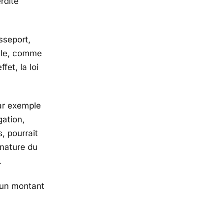
rdite
sseport,
cile, comme
fet, la loi
ar exemple
gation,
, pourrait
gnature du
.
’un montant