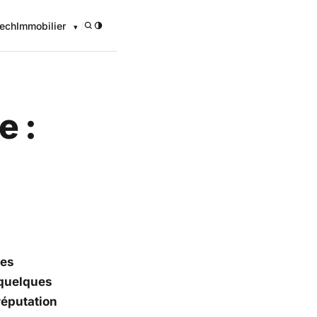
ech
Immobilier
/
e :
les
e quelques
réputation