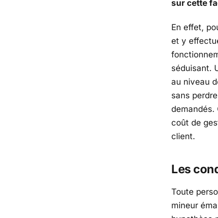
sur cette f
En effet, p
et y effectu
fonctionnem
séduisant. 
au niveau d
sans perdre 
demandés. G
coût de gest
client.
Les cond
Toute perso
mineur émanc