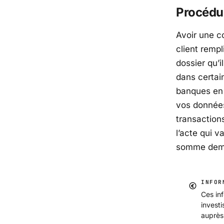
Procédur
Avoir une c
client rempl
dossier qu’
dans certai
banques en 
vos données
transaction
l’acte qui 
somme deman
INFOR
Ces inf
invest
auprès