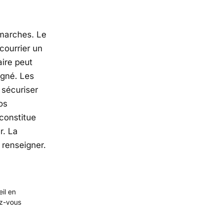
émarches. Le
 courrier un
aire peut
igné. Les
 sécuriser
os
constitue
r. La
 renseigner.
eil en
ez-vous