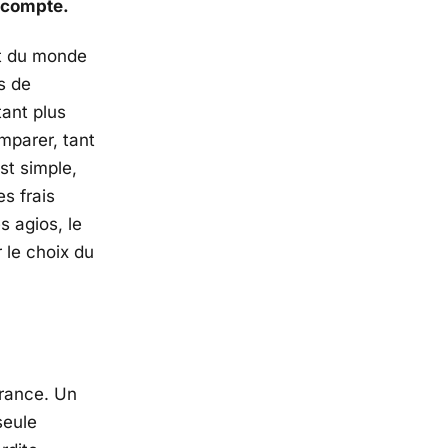
u compte.
it du monde
is de
tant plus
mparer, tant
st simple,
es frais
 agios, le
 le choix du
France. Un
seule