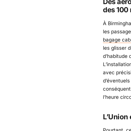
Des aéro
des 100 
À
Birmingh
les passage
bagage cab
les glisser
d’habitude q
L’installati
avec précis
d’éventuels
conséquent 
l’heure cir
L’Union 
Pourtant, c