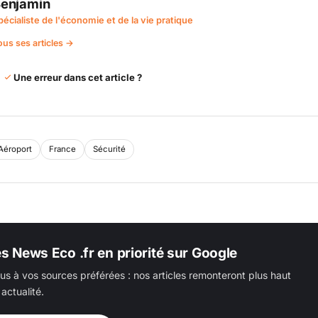
enjamin
pécialiste de l'économie et de la vie pratique
ous ses articles →
Une erreur dans cet article ?
Aéroport
France
Sécurité
es News Eco .fr en priorité sur Google
us à vos sources préférées : nos articles remonteront plus haut
actualité.