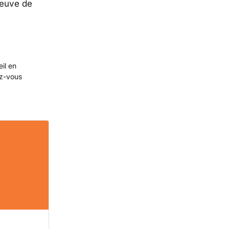
reuve de
eil en
ez-vous