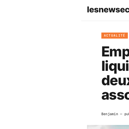
ACTUALITÉ
Empo
liqu
deu
asso
Benjamin
— pu