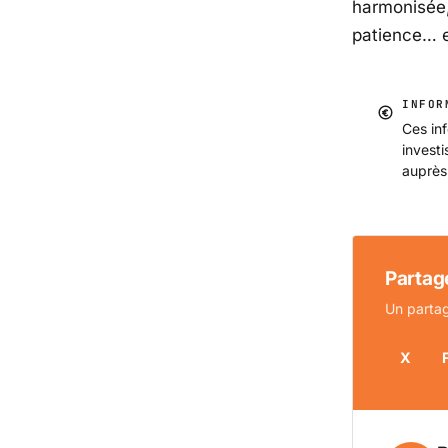
harmonisée,
patience… et
INFOR
Ces inf
invest
auprès
Partage
Un partag
X