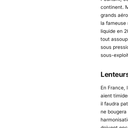
continent. 
grands aér
la fameuse 
liquide en 
tout assoup
sous pressio
sous-exploi
Lenteurs
En France, l
aient timide
il faudra pa
ne bougera 
harmonisati
doivent enc