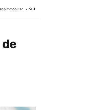
ech
Immobilier
/
s de