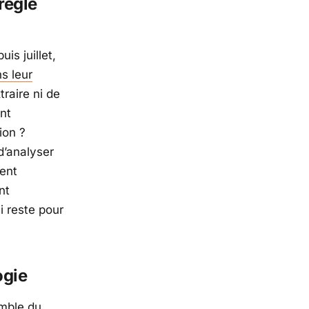
règle
is juillet,
ns leur
traire ni de
nt
ion ?
d’analyser
ent
nt
i reste pour
ogie
emble du