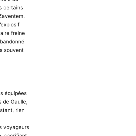
s certains
-Zaventem
,
’explosif
ire freine
 abandonné
is souvent
es équipées
s de Gaulle
,
stant, rien
es voyageurs
 sacrifiant