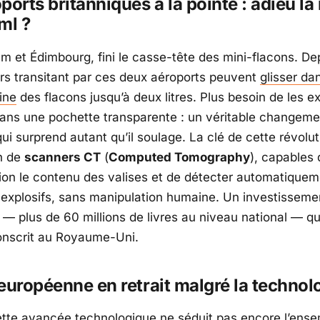
ports britanniques à la pointe : adieu la 
ml ?
am
et
Édimbourg
, fini le casse-tête des mini-flacons. Depu
rs transitant par ces deux aéroports peuvent
glisser da
ine
des flacons jusqu’à deux litres. Plus besoin de les ex
 dans une pochette transparente : un véritable changeme
ui surprend autant qu’il soulage. La clé de cette révolut
on de
scanners CT
(
Computed Tomography
), capables 
ion le contenu des valises et de détecter automatiquem
 explosifs, sans manipulation humaine. Un investisseme
— plus de 60 millions de livres au niveau national — qu
conscrit au Royaume-Uni.
européenne en retrait malgré la technol
ette avancée technologique ne séduit pas encore l’ens