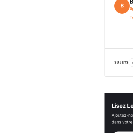
B
B
S
T
SUJETS
Lisez L
Ajoutez-no
dans votre 