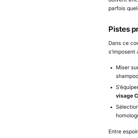
parfois que
Pistes p
Dans ce con
s’imposent a
Miser su
shampoo
S’équiper
visage 
Sélectio
homologu
Entre espoir