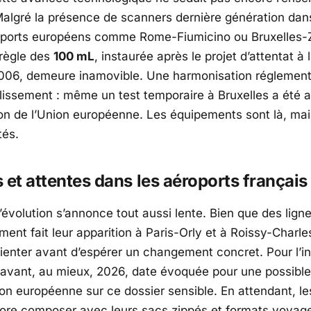
Malgré la présence de scanners dernière génération dan
oports européens comme
Rome-Fiumicino
ou
Bruxelles
règle des
100 mL
, instaurée après le projet d’attentat à l
2006, demeure inamovible. Une harmonisation réglementa
lissement : même un test temporaire à Bruxelles a été
n de l’
Union européenne
. Les équipements sont là, ma
tés.
 et attentes dans les aéroports français
’évolution s’annonce tout aussi lente. Bien que des lign
ment fait leur apparition à
Paris-Orly
et à
Roissy-Charle
tienter avant d’espérer un changement concret. Pour l’in
avant, au mieux, 2026, date évoquée pour une possible
on européenne sur ce dossier sensible. En attendant, l
ore composer avec leurs sacs zippés et formats voyage,