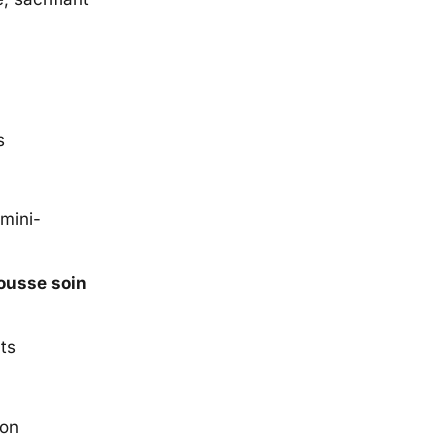
s
 mini-
ousse soin
ts
ion