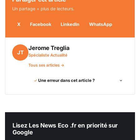
Un partage = plus de lecteurs.
X
Facebook
LinkedIn
WhatsApp
Jerome Treglia
JT
Spécialiste Actualité
Tous ses articles →
Une erreur dans cet article ?
Lisez Les News Eco .fr en priorité sur
Google