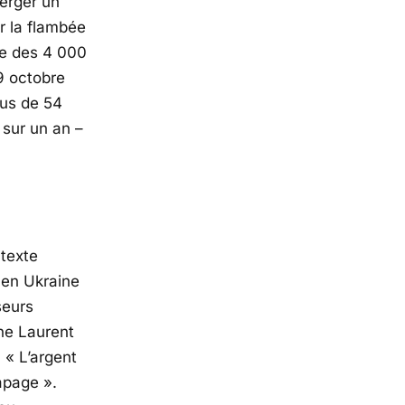
erger un
ar la flambée
ue des 4 000
 9 octobre
lus de 54
 sur un an –
ntexte
 en Ukraine
seurs
gne
Laurent
, «
L’argent
rapage
».