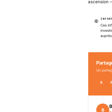
ascension 
INFOR
Ces inf
invest
auprès
Partage
Un partag
X
B
B