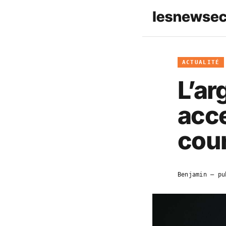
ACTUALITÉ
L’ar
acce
cour
Benjamin
— pu