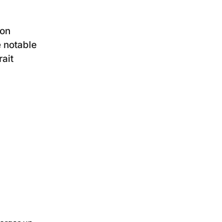
son
e notable
rait