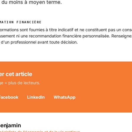
– du moins à moyen terme.
MATION FINANCIÈRE
ormations sont fournies à titre indicatif et ne constituent pas un cons
issement ni une recommandation financière personnalisée. Renseign
 d'un professionnel avant toute décision.
r cet article
e = plus de lecteurs.
Facebook
LinkedIn
WhatsApp
enjamin