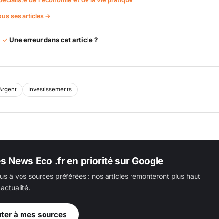
pécialiste de l'économie et de la vie pratique
ous ses articles →
Une erreur dans cet article ?
Argent
Investissements
es News Eco .fr en priorité sur Google
us à vos sources préférées : nos articles remonteront plus haut
actualité.
uter à mes sources