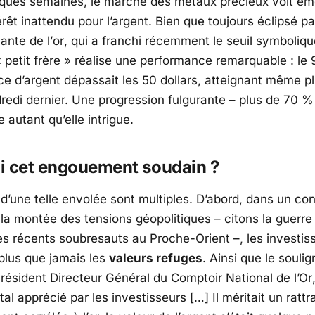
ques semaines, le marché des métaux précieux voit ém
érêt inattendu pour l’argent. Bien que toujours éclipsé p
ante de l’
or
, qui a franchi récemment le seuil symboliq
« petit frère » réalise une performance remarquable : le
nce d’argent dépassait les 50 dollars, atteignant même p
dredi dernier. Une progression fulgurante – plus de 70 %
e autant qu’elle intrigue.
i cet engouement soudain ?
 d’une telle envolée sont multiples. D’abord, dans un co
la montée des tensions géopolitiques – citons la guerre
es récents soubresauts au Proche-Orient –, les investis
 plus que jamais les
valeurs refuges
. Ainsi que le souli
Président Directeur Général du
Comptoir National de l’Or
al apprécié par les investisseurs […] Il méritait un ratt