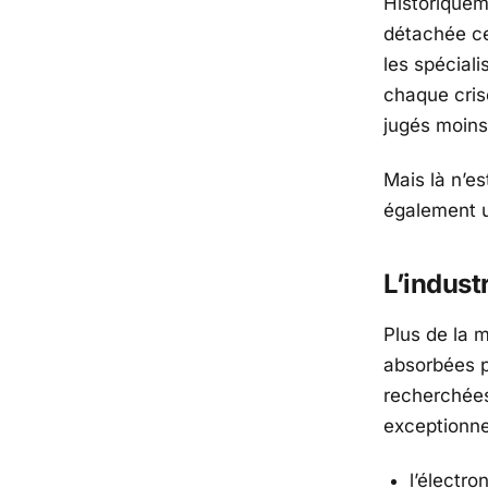
Historiqueme
détachée ce
les spéciali
chaque cris
jugés moins
Mais là n’e
également u
L’indust
Plus de la 
absorbées p
recherchées
exceptionne
l’électro