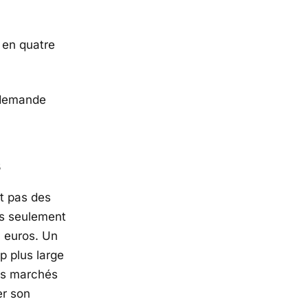
 en quatre
a demande
s
nt pas des
os seulement
0 euros. Un
p plus large
les marchés
er son