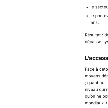
le secteu
le photo
ans.
Résultat : 
dépasse sys
L’accessi
Face à cette
moyens déme
; quant au l
niveau qui 
qu’on ne pou
mondiaux, t