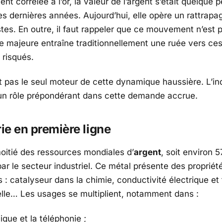
nt corrélée à l’or, la valeur de l’argent s’était quelque 
s dernières années. Aujourd’hui, elle opère un rattrapa
stes. En outre, il faut rappeler que ce mouvement n’est p
e majeure entraîne traditionnellement une ruée vers ces
 risqués.
st pas le seul moteur de cette dynamique haussière. L’in
n rôle prépondérant dans cette demande accrue.
rie en première ligne
moitié des ressources mondiales d’
argent
, soit environ 
ar le secteur industriel. Ce métal présente des propriét
 : catalyseur dans la chimie, conductivité électrique et
lle… Les usages se multiplient, notamment dans :
nique et la téléphonie ;