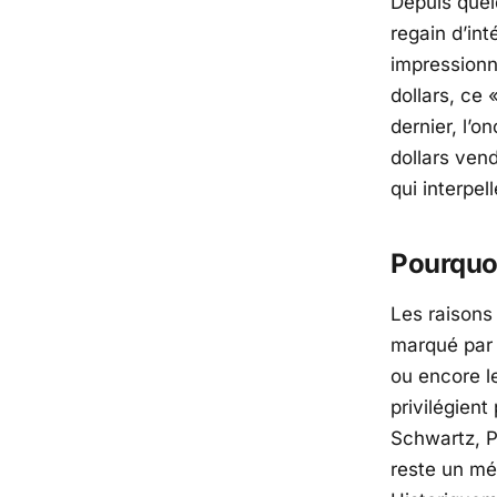
Depuis quel
regain d’int
impressionn
dollars, ce 
dernier, l’o
dollars ven
qui interpell
Pourquo
Les raisons
marqué par 
ou encore l
privilégient
Schwartz
, 
reste un mét