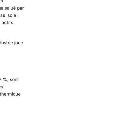
peu
ge salué par
as isolé :
 actifs
dustrie joue
57 %, sont
és
 thermique