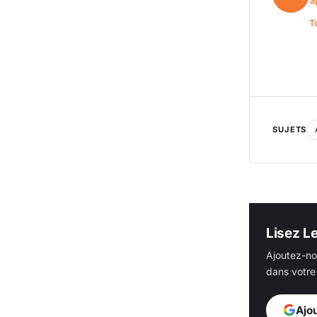
S
T
SUJETS
Lisez L
Ajoutez-no
dans votre 
Ajo