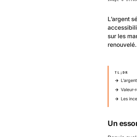
L’argent sé
accessibili
sur les ma
renouvelé.
TL;DR
L’argent
Valeur-r
Les ince
Un essor