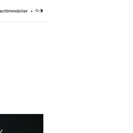
ech
Immobilier
/