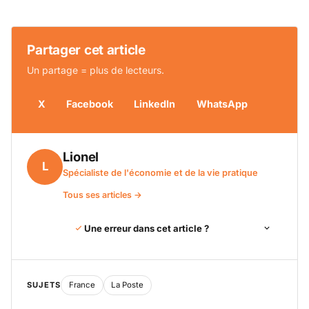
Partager cet article
Un partage = plus de lecteurs.
X
Facebook
LinkedIn
WhatsApp
Lionel
L
Spécialiste de l'économie et de la vie pratique
Tous ses articles →
Une erreur dans cet article ?
SUJETS
France
La Poste