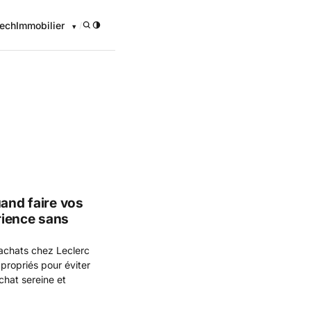
ech
Immobilier
/
uand faire vos
rience sans
 achats chez Leclerc
ppropriés pour éviter
chat sereine et