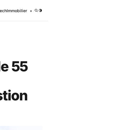
ech
Immobilier
/
de 55
stion