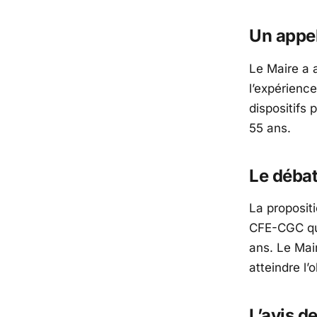
Un appel
Le Maire a a
l’expérienc
dispositifs 
55 ans.
Le débat
La proposit
CFE-CGC qui
ans. Le Mair
atteindre l
L’avis d