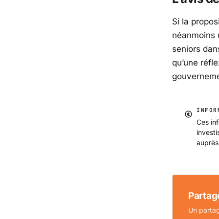
Si la propo
néanmoins u
seniors dans
qu’une réfle
gouvernemen
INFOR
Ces inf
invest
auprès
Partage
Un partag