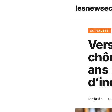
ACTUALITÉ
Vers
chôm
ans 
d’in
Benjamin
— pu