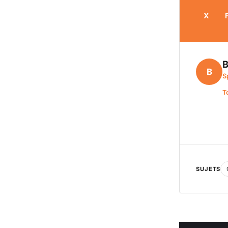
X
B
B
S
T
SUJETS