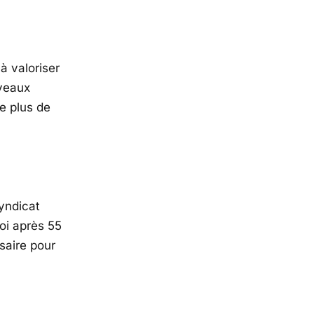
à valoriser
uveaux
de plus de
yndicat
oi après 55
ssaire pour