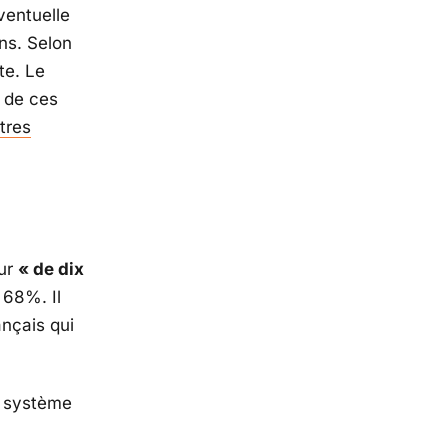
ventuelle
ns. Selon
te. Le
n de ces
tres
eur
« de dix
 68%. Il
nçais qui
e système