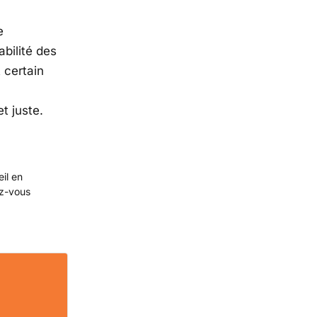
e
bilité des
 certain
t juste.
eil en
ez-vous