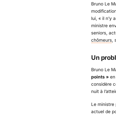
Bruno Le Ma
modificatio
lui,
« il n’y
ministre en
seniors, act
chômeurs
, 
Un probl
Bruno Le Ma
points »
en 
considère c
nuit à l’atte
Le ministre
actuel de po