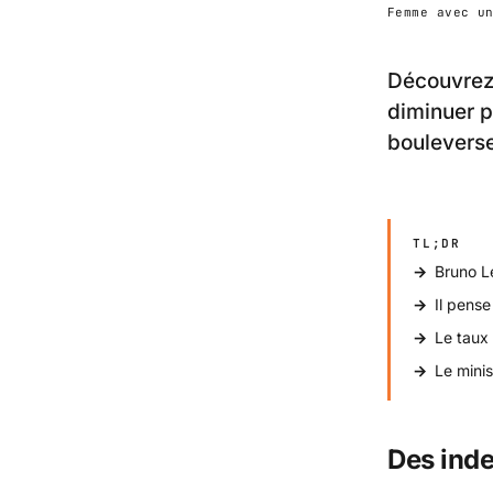
Femme avec u
Découvrez
diminuer p
bouleverser
TL;DR
Bruno L
Il pense
Le taux 
Le minis
Des inde