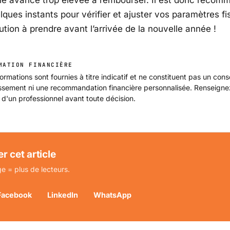
ne avance trop élevée à rembourser. Il est donc recom
lques instants pour vérifier et ajuster vos paramètres f
tion à prendre avant l’arrivée de la nouvelle année !
MATION FINANCIÈRE
ormations sont fournies à titre indicatif et ne constituent pas un cons
issement ni une recommandation financière personnalisée. Renseign
 d'un professionnel avant toute décision.
r cet article
e = plus de lecteurs.
Facebook
LinkedIn
WhatsApp