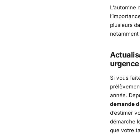
L’automne n
l’importanc
plusieurs da
notamment a
Actualis
urgence
Si vous fait
prélèvemen
année. Depu
demande d’
d’estimer vo
démarche le
que votre ta