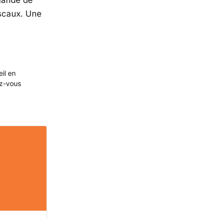
mandé de
iscaux. Une
eil en
ez-vous