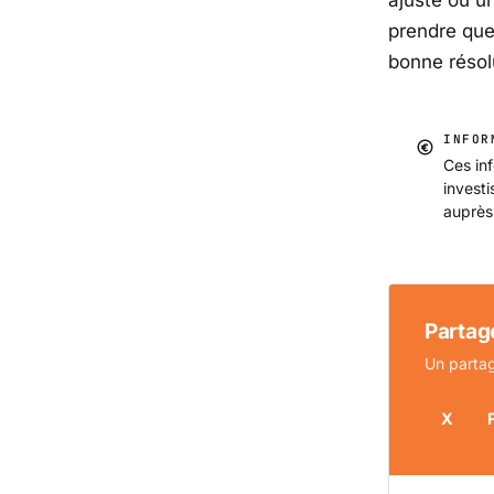
ajusté ou u
prendre que
bonne résolu
INFOR
Ces inf
invest
auprès
Partage
Un partag
X