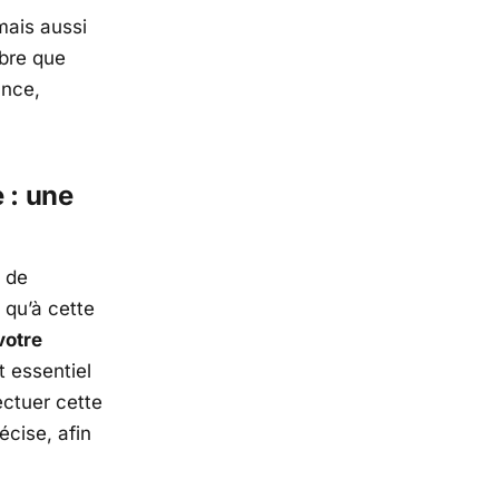
mais aussi
mbre que
ance,
 : une
x de
 qu’à cette
votre
st essentiel
ectuer cette
cise, afin