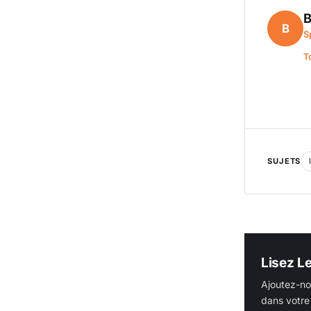
B
B
S
T
SUJETS
Lisez L
Ajoutez-no
dans votre 