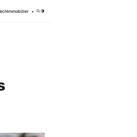
ech
Immobilier
/
s