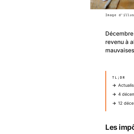
Image d'illu
Décembre 2
revenu à a
mauvaises 
TL;DR
Actuali
4 décemb
12 décem
Les impô