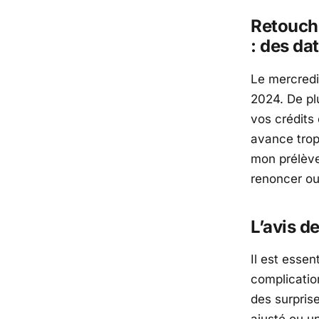
Retouche
: des da
Le mercredi
2024. De plu
vos crédits 
avance trop
mon prélève
renoncer ou
L’avis d
Il est essen
complicatio
des surpris