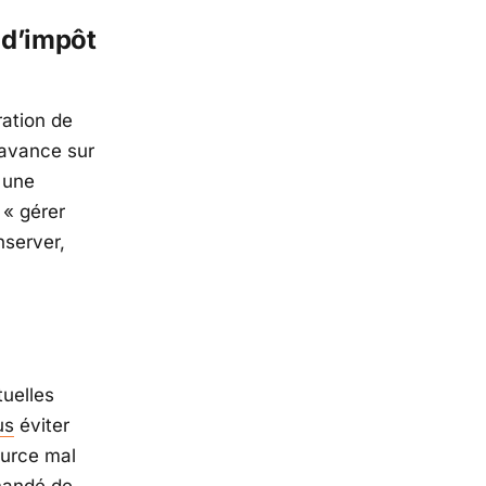
 d’impôt
ration de
 avance sur
 une
 « gérer
nserver,
tuelles
us
éviter
ource mal