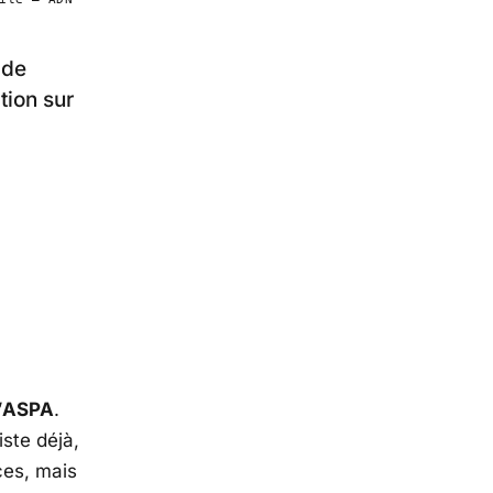
 de
tion sur
’
ASPA
.
iste déjà,
ces, mais