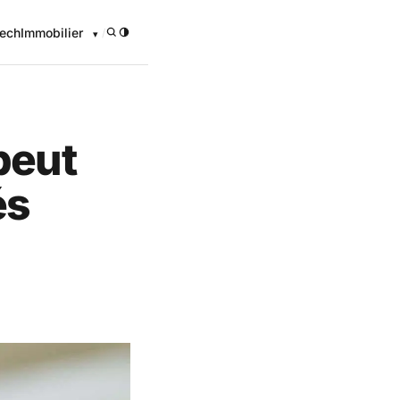
ech
Immobilier
/
peut
és