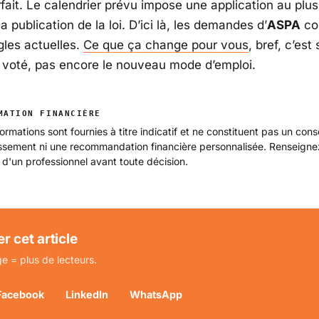
fait. Le calendrier prévu impose une application au plus
a publication de la loi. D’ici là, les demandes d’
ASPA
co
gles actuelles.
Ce que ça change pour vous
, bref, c’est 
t voté, pas encore le nouveau mode d’emploi.
MATION FINANCIÈRE
ormations sont fournies à titre indicatif et ne constituent pas un cons
issement ni une recommandation financière personnalisée. Renseign
 d'un professionnel avant toute décision.
r cet article
e = plus de lecteurs.
Facebook
LinkedIn
WhatsApp