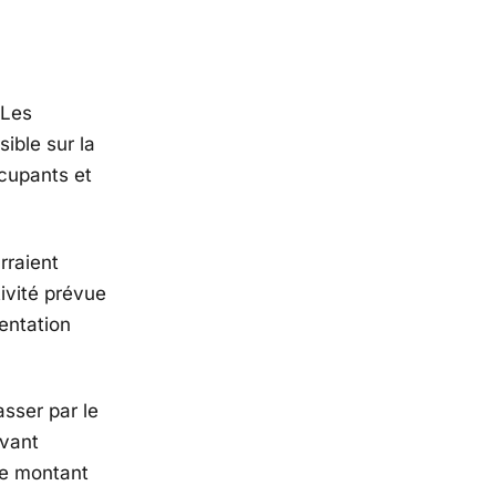
 Les
ible sur la
ccupants et
rraient
ivité prévue
entation
asser par le
avant
le montant