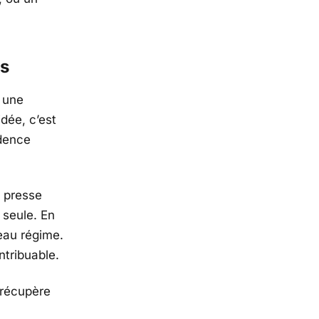
és
 une
’idée, c’est
idence
a presse
seule. En
eau régime.
tribuable.
t récupère