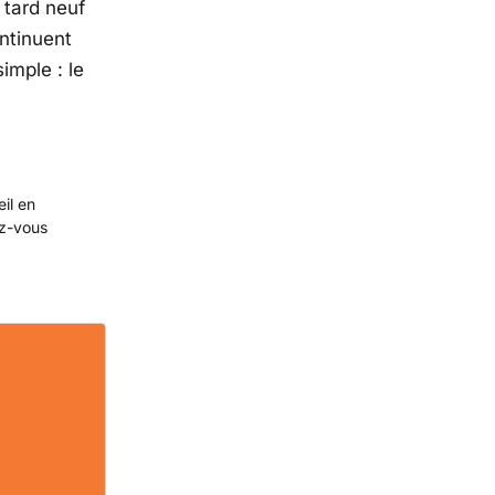
 tard neuf
ntinuent
simple : le
eil en
ez-vous