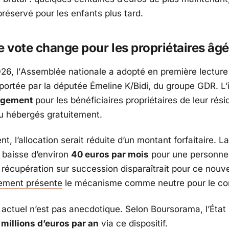
préservé pour les enfants plus tard.
e vote change pour les propriétaires âg
26, l’
Assemblée nationale
a adopté en première lecture
 portée par la députée
Émeline K/Bidi
, du groupe
GDR
. L
logement
pour les bénéficiaires propriétaires de leur rés
ou hébergés gratuitement.
, l’allocation serait réduite d’un montant forfaitaire. L
baisse d’environ
40 euros par mois
pour une personne 
 récupération sur succession disparaîtrait pour ce nouv
ement présente
le mécanisme comme neutre pour le con
actuel n’est pas anecdotique. Selon
Boursorama
, l’Éta
 millions d’euros par an
via ce dispositif.