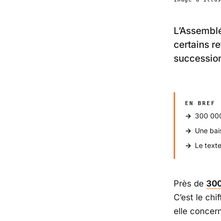
L’Assemblé
certains r
successio
EN BREF
300 000
Une bai
Le text
Près de
300
C’est le chi
elle concer