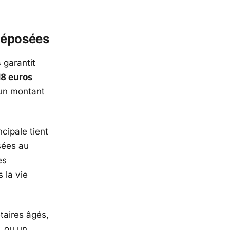
 déposées
s
garantit
18 euros
un montant
incipale tient
sées au
es
 la vie
étaires âgés,
, ou un