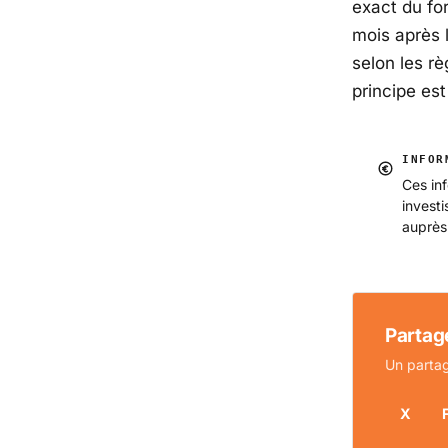
exact du for
mois après l
selon les rè
principe es
INFOR
Ces inf
invest
auprès
Partage
Un partag
X