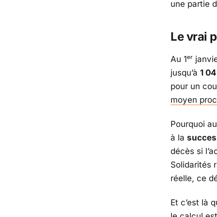
une partie 
Le vrai 
Au 1ᵉʳ janvie
jusqu’à
1 0
pour un cou
moyen pro
Pourquoi au
à la
succes
décès si l’
Solidarités
r
réelle, ce d
Et c’est là 
le calcul es