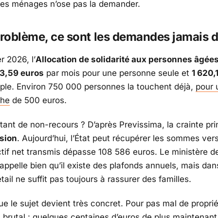
des ménages n’ose pas la demander.
problème, ce sont les demandes jamais
r 2026, l’
Allocation de solidarité aux personnes âgée
43,59 euros
par mois pour une personne seule et
1 620,
ple. Environ 750 000 personnes la touchent déjà,
pour 
che
de 500 euros.
tant de non-recours ? D’après
Previssima
, la crainte pr
sion
. Aujourd’hui, l’État peut récupérer les sommes ver
actif net transmis dépasse 108 586 euros. Le
ministère d
appelle bien qu’il existe des plafonds annuels, mais dans
étail ne suffit pas toujours à rassurer des familles.
que le sujet devient très concret. Pour pas mal de propri
t brutal : quelques centaines d’euros de plus maintenant