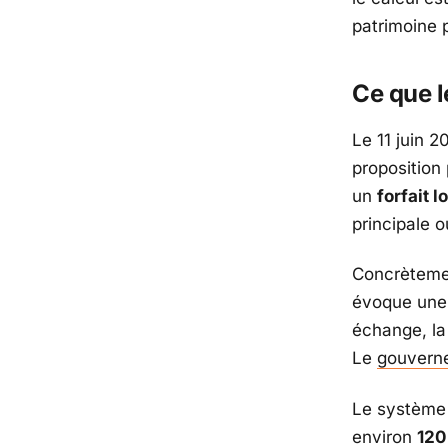
patrimoine 
Ce que l
Le 11 juin 20
proposition
un
forfait 
principale 
Concrètement
évoque une 
échange, la
Le
gouvern
Le système 
environ
120