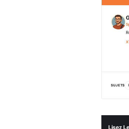
G
S
R
X
SUJETS
Lisez L