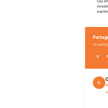
Ces inf
invest
auprès
Partage
Un partag
X
C
C
S
T