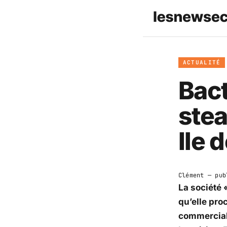
ACTUALITÉ
Bact
stea
Ile 
Clément
— pub
La société 
qu’elle proc
commercial