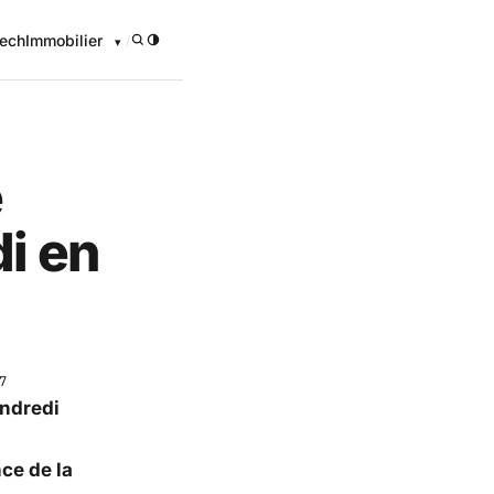
ech
Immobilier
/
e
i en
7
endredi
ce de la