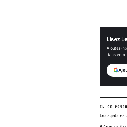
Lisez L
Ajoutez-no
dans votre 
Ajo
EN CE MOME
Les sujets les
Argent
Epa