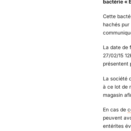
bactérie « 
Cette bacté
hachés pur 
communiqu
La date de f
27/02/15 12
présentent 
La société 
à ce lot de 
magasin afi
En cas de
c
peuvent avo
entérites é