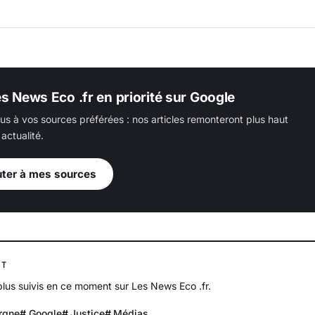
es News Eco .fr en priorité sur Google
us à vos sources préférées : nos articles remonteront plus haut
actualité.
uter à mes sources
NT
 plus suivis en ce moment sur Les News Eco .fr.
rgne
Google
Justice
Médias