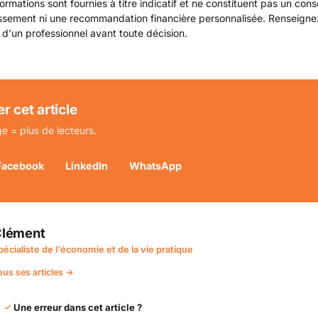
ormations sont fournies à titre indicatif et ne constituent pas un cons
issement ni une recommandation financière personnalisée. Renseign
 d'un professionnel avant toute décision.
r cet article
e = plus de lecteurs.
Facebook
LinkedIn
WhatsApp
lément
pécialiste de l'économie et de la vie pratique
ous ses articles →
Une erreur dans cet article ?