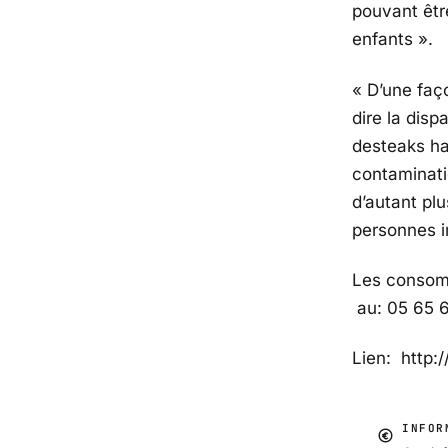
pouvant êtr
enfants ».
« D’une faço
dire la disp
de
steaks h
contaminati
d’autant pl
personnes 
Les consom
au: 05 65 
Lien: http:/
INFOR