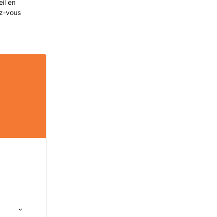
eil en
ez-vous