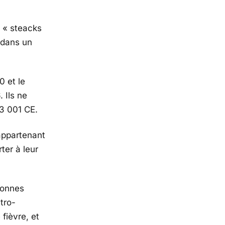
0 « steacks
 dans un
0 et le
 Ils ne
23 001 CE.
appartenant
ter à leur
sonnes
tro-
fièvre, et