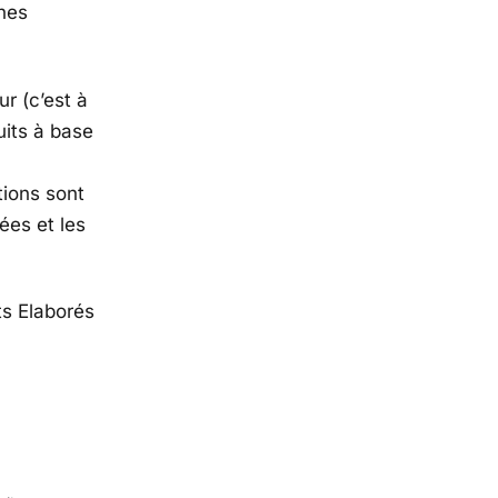
unes
r (c’est à
uits à base
tions sont
ées et les
s Elaborés