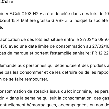
E.Coli »
rie « E.Coli O103 H2 » a été décelée dans des lots de 1
bœuf 15% Matière grasse G VBF », a indiqué la société
é.
abrication de ces lots est située entre le 27/02/15 09h0
H30 avec une date limite de consommation au 27/02/16.
pas de marque et portent l’estampille sanitaire: FR 12 2
demande aux personnes qui détiendraient des produits 
ne pas les consommer et de les détruire ou de les rappor
n de se faire rembourser.
onsommation
de steacks issus du lot incriminé, les per
ir, « dans la semaine qui suit la consommation, des gas
ventuellement hémorragiques, accompagnées ou non de 