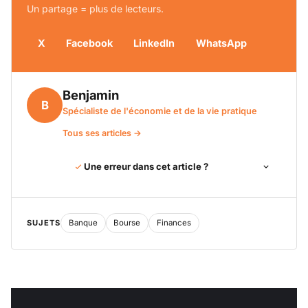
Un partage = plus de lecteurs.
X
Facebook
LinkedIn
WhatsApp
Benjamin
B
Spécialiste de l'économie et de la vie pratique
Tous ses articles →
Une erreur dans cet article ?
SUJETS
Banque
Bourse
Finances