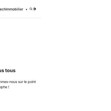
ech
Immobilier
/
onomique
us tous
mmes-nous sur le point
ophe !