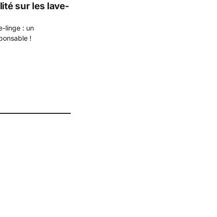
ité sur les lave-
e-linge : un
ponsable !