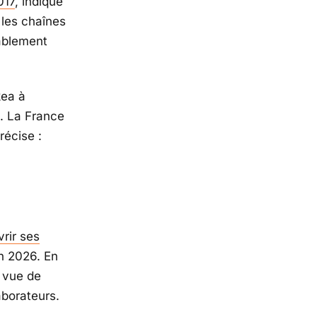
017
, indique
 les chaînes
ablement
kea à
l. La France
récise :
vrir ses
n 2026. En
n vue de
aborateurs.