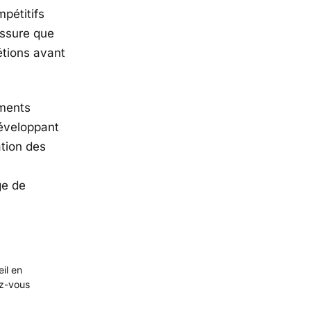
mpétitifs
assure que
étions avant
ements
développant
ation des
ge de
eil en
ez-vous