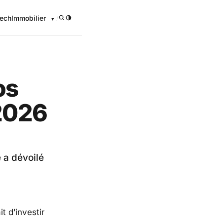
ech
Immobilier
/
os
 2026
 a dévoilé
t d’investir