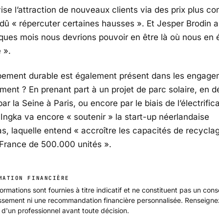
vise l’attraction de nouveaux clients via des prix plus co
 dû
« répercuter certaines hausses »
. Et Jesper Brodin 
ques mois nous devrions pouvoir en être là où nous en 
 »
.
pement durable est également présent dans les engag
ment ? En prenant part à un projet de parc solaire, en 
 par la Seine à Paris, ou encore par le biais de l’électrific
 Ingka va encore
« soutenir »
la start-up néerlandaise
s, laquelle entend
« accroître les capacités de recycla
France de 500.000 unités »
.
MATION FINANCIÈRE
ormations sont fournies à titre indicatif et ne constituent pas un cons
issement ni une recommandation financière personnalisée. Renseign
 d'un professionnel avant toute décision.