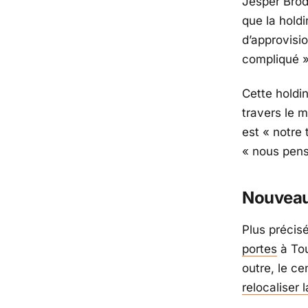
Jesper Brod
que la hold
d’approvisi
compliqué 
Cette holdi
travers le m
est
« notre
« nous pens
Nouveau
Plus précis
portes
à Tou
outre, le c
relocaliser 