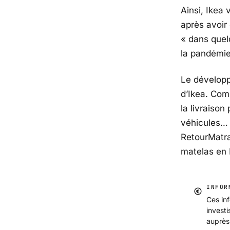
Ainsi, Ikea 
après avoir
« dans quel
la pandémie
Le dévelop
d’Ikea. Com
la livraison
véhicules…
RetourMatra
matelas en 
INFOR
Ces inf
invest
auprès