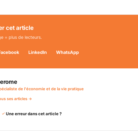
r cet article
e = plus de lecteurs.
Facebook
LinkedIn
WhatsApp
Jerome
pécialiste de l'économie et de la vie pratique
ous ses articles →
Une erreur dans cet article ?