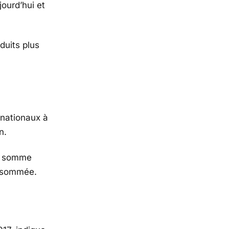
jourd’hui et
duits plus
rnationaux à
n.
ne somme
onsommée.