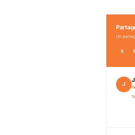
Partage
Un partag
X
J
S
T