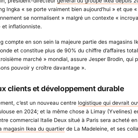
in, président-directeur
général du groupe Ikea depuis 2
ing Ingka
« se porte vraiment bien aujourd’hui »
et que
«
onnement se normalisent »
malgré un contexte
« incroy
»
et inflationniste.
ng compte en son sein la majeure partie des magasins I
onde et constitue plus de 90% du chiffre d’affaires tota
 troisième marché »
mondial, assure Jesper Brodin, qui p
ons pouvoir y croître davantage ».
x clients et développement durable
ément, c’est un nouveau centre
logistique qui devrait ou
louse en 2024; et la même chose à Limay (Yvelines) e
entre commercial Italie Deux situé à Paris sera acheté e
la magasin Ikea du quartier
de La Madeleine, et ses coll