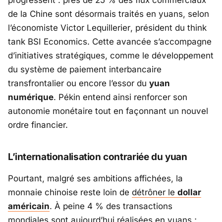
progressent : près de 25 % des flux commerciaux
de la
Chine
sont désormais traités en yuans, selon
l’économiste
Victor Lequillerier
, président du think
tank
BSI Economics
. Cette avancée s’accompagne
d’initiatives stratégiques, comme le développement
du système de paiement interbancaire
transfrontalier ou encore l’essor du
yuan
numérique
. Pékin entend ainsi renforcer son
autonomie monétaire tout en façonnant un nouvel
ordre financier.
L’internationalisation contrariée du yuan
Pourtant, malgré ses ambitions affichées, la
monnaie chinoise reste loin de
détrôner le
dollar
américain
. À peine 4 % des transactions
mondiales sont aujourd’hui réalisées en yuans ;