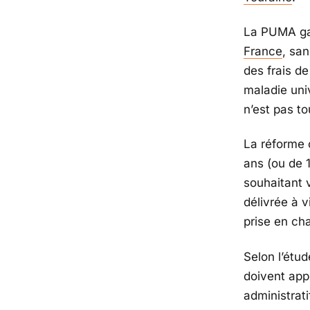
La PUMA gar
France
, san
des frais de
maladie univ
n’est pas to
La réforme c
ans (ou de 
souhaitant v
délivrée à v
prise en ch
Selon l’étu
doivent app
administrat