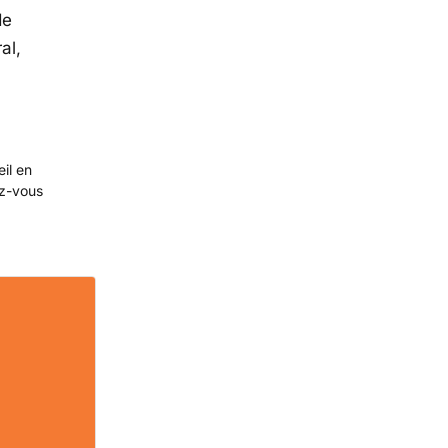
de
al,
eil en
ez-vous