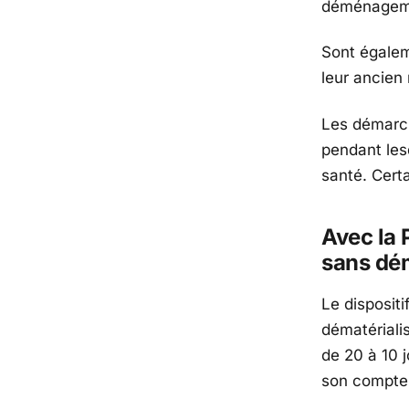
déménageme
Sont égalem
leur ancien
Les démarch
pendant les
santé. Certa
Avec la 
sans dém
Le dispositi
dématériali
de 20 à 10 
son compte 