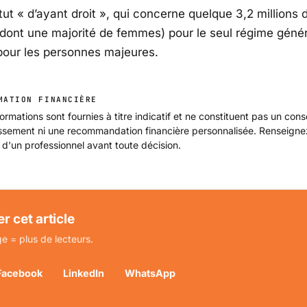
atut « d’ayant droit », qui concerne quelque 3,2 millions 
dont une majorité de femmes) pour le seul régime génér
 pour les personnes majeures.
MATION FINANCIÈRE
ormations sont fournies à titre indicatif et ne constituent pas un cons
issement ni une recommandation financière personnalisée. Renseign
 d'un professionnel avant toute décision.
r cet article
e = plus de lecteurs.
Facebook
LinkedIn
WhatsApp