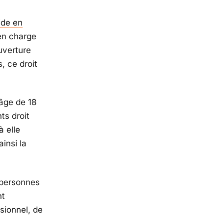
ide en
 en charge
uverture
, ce droit
’âge de 18
ts droit
à elle
ainsi la
 personnes
nt
sionnel, de