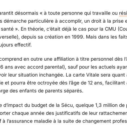
antit désormais « à toute personne qui travaille ou
rés
s démarche particulière à accomplir, un droit à la prise
 santé ». En théorie, c’était déjà le cas pour la CMU (Co
erselle), depuis sa création en 1999. Mais dans les faits
ujours effectif.
omprend en outre une affiliation à titre personnel dès l
16 ans avec accord parental), sauf pour les actuels ayan
oir leur situation inchangée. La carte Vitale sera quant 
ie et pourra être octroyée dès l’âge de 12 ans, facilitant 
arge des enfants de parents séparés.
de d’impact du budget de la Sécu, quelque 1,3 million de
orter chaque année des justificatifs de leur rattacheme
if à l’assurance maladie à la suite de changement profes