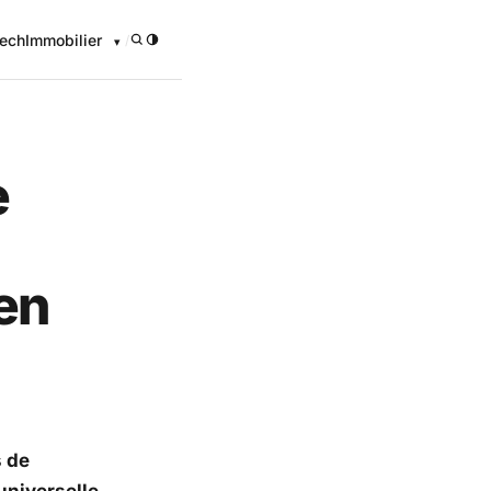
ech
Immobilier
/
e
en
s de
 universelle