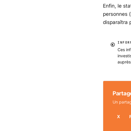
Enfin, le st
personnes (
disparaîtra
INFOR
Ces inf
invest
auprès
Partage
Un partag
X