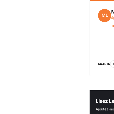
M
ML
S
T
SUJETS
Lisez L
Ajoutez-no