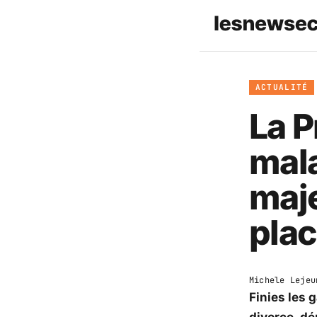
ACTUALITÉ
La P
mala
maje
plac
Michele Lejeu
Finies les 
divorce, 