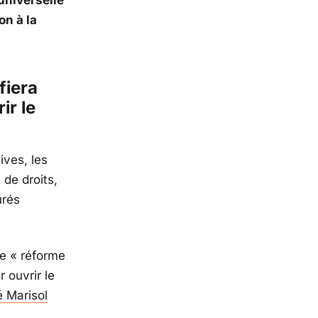
on à la
fiera
ir le
ives, les
 de droits,
urés
ne « réforme
 ouvrir le
 Marisol