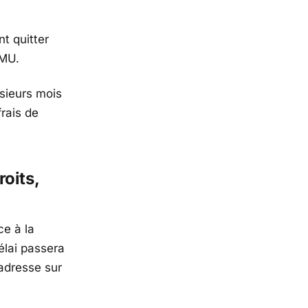
t quitter
CMU.
sieurs mois
rais de
oits,
ce à la
élai passera
adresse sur