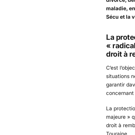
maladie, en 
Sécu et la 
La prote
« radica
droit à
C’est l’obje
situations 
garantir da
concernant l
La protecti
majeure » qu
droit à remb
Touraine
.