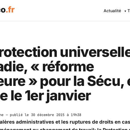
Actualité
T
rotection universell
die, « réforme
ure » pour la Sécu, 
e le 1er janvier
ne
— publié le
30 décembre 2015 à 19h38
galères administratives et les ruptures de droits en ca
déménagement ou
changement de travail
: la Protection