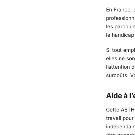
En France, c
professionn
les parcour
le
handicap 
Si tout emp
elles ne so
l’attention
surcoûts. Vo
Aide à l
Cette AETH 
travail pour
indépendant
être prouvée