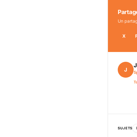
Partage
Un partag
X
J
S
T
SUJETS