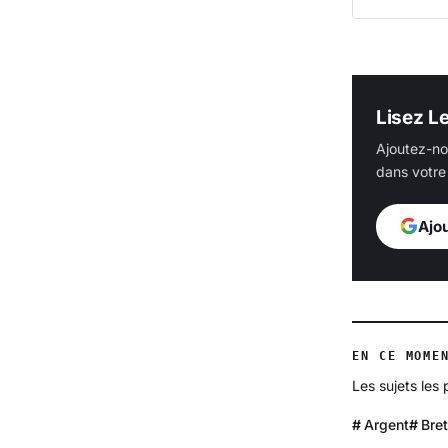
Lisez L
Ajoutez-no
dans votre 
Ajo
EN CE MOME
Les sujets les
Argent
Bre