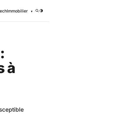
ech
Immobilier
/
:
s à
sceptible