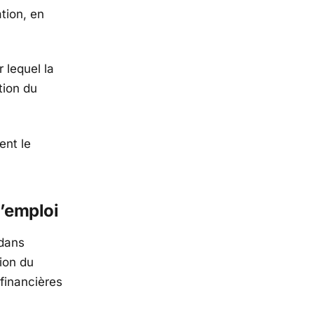
tion, en
 lequel la
tion du
ent le
l’emploi
 dans
ion du
financières