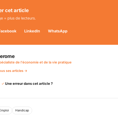
r cet article
e = plus de lecteurs.
Facebook
LinkedIn
WhatsApp
Jerome
pécialiste de l'économie et de la vie pratique
ous ses articles →
Une erreur dans cet article ?
Emploi
Handicap