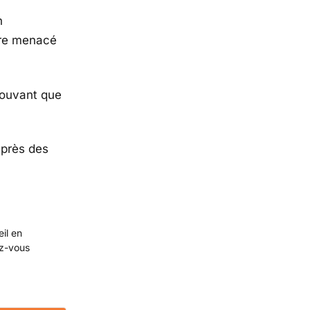
n
tre menacé
prouvant que
uprès des
eil en
ez-vous