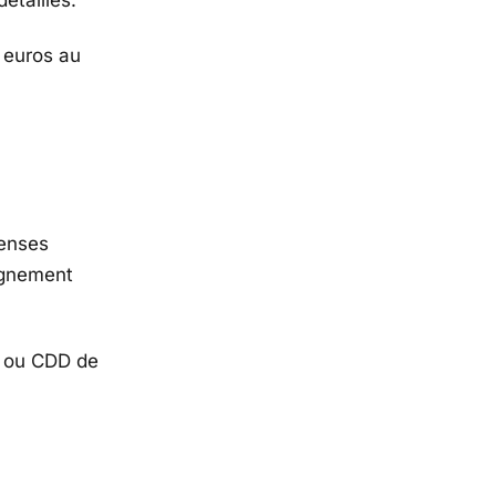
5 euros au
penses
pagnement
I ou CDD de