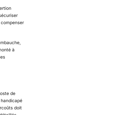
ertion
sécuriser
à compenser
 embauche,
 monté à
des
poste de
r handicapé
rcoûts doit
étaillés.