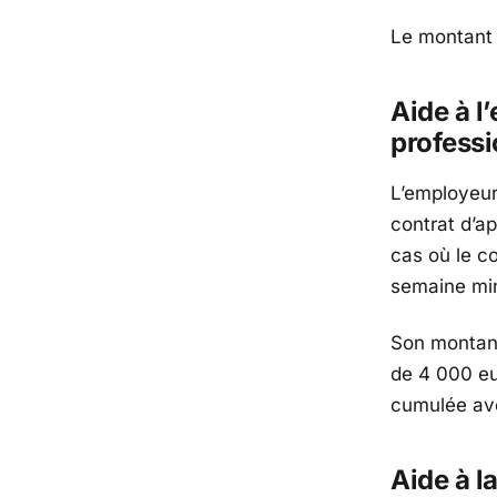
Le montant 
Aide à l
professi
L’employeur
contrat d’a
cas où le c
semaine mi
Son montan
de
4 000 e
cumulée ave
Aide à l