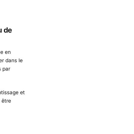
u de
ée en
er dans le
s par
ntissage et
 être