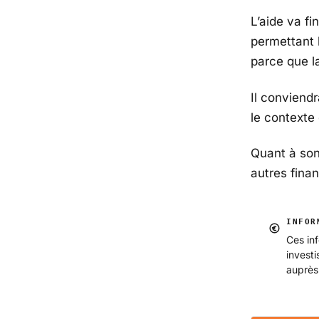
L’aide va f
permettant 
parce que la
Il conviend
le contexte 
Quant à son
autres fina
INFOR
Ces inf
invest
auprès