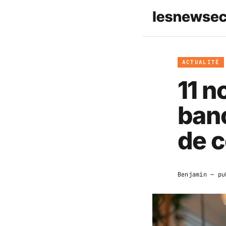
ACTUALITÉ
11 n
banc
de 
Benjamin
— pu