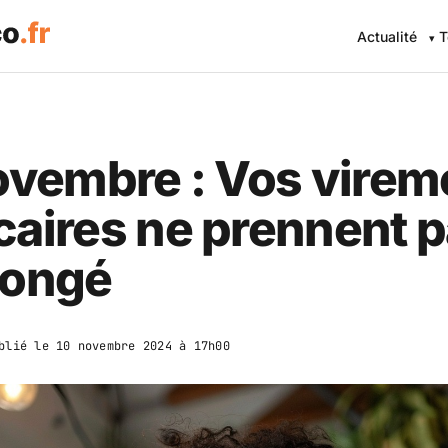
Actualité
T
ovembre : Vos virem
aires ne prennent 
congé
blié le
10 novembre 2024 à 17h00