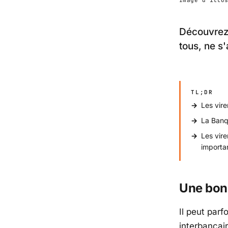
Découvrez 
tous, ne s
TL;DR
Les vire
La Banq
Les vir
importa
Une bonn
Il peut parf
interbancai