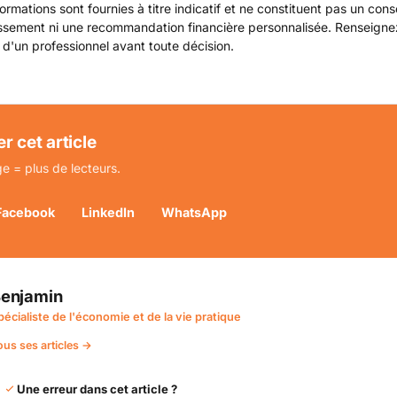
ormations sont fournies à titre indicatif et ne constituent pas un cons
issement ni une recommandation financière personnalisée. Renseign
 d'un professionnel avant toute décision.
r cet article
e = plus de lecteurs.
Facebook
LinkedIn
WhatsApp
enjamin
pécialiste de l'économie et de la vie pratique
ous ses articles →
Une erreur dans cet article ?