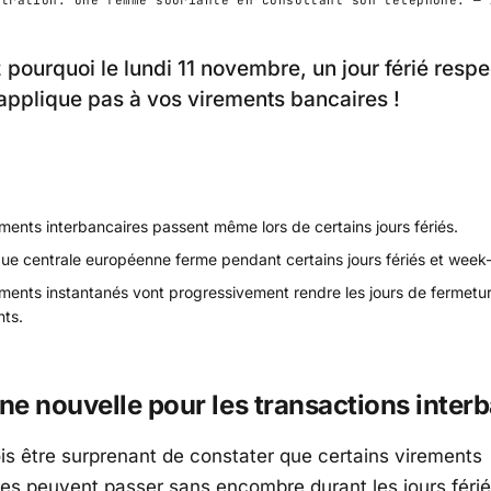
pourquoi le lundi 11 novembre, un jour férié respe
'applique pas à vos virements bancaires !
ments interbancaires passent même lors de certains jours fériés.
ue centrale européenne ferme pendant certains jours fériés et week
ements instantanés vont progressivement rendre les jours de fermetu
nts.
e nouvelle pour les transactions inter
ois être surprenant de constater que certains virements
res peuvent passer sans encombre durant les jours férié