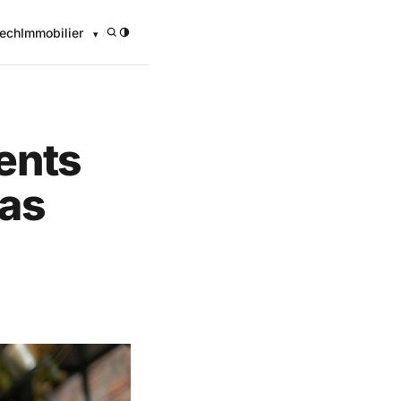
ech
Immobilier
/
ents
pas