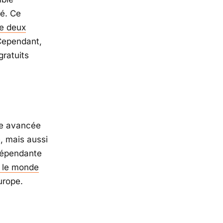
né. Ce
e deux
Cependant,
gratuits
le avancée
é, mais aussi
ndépendante
 le monde
Europe.