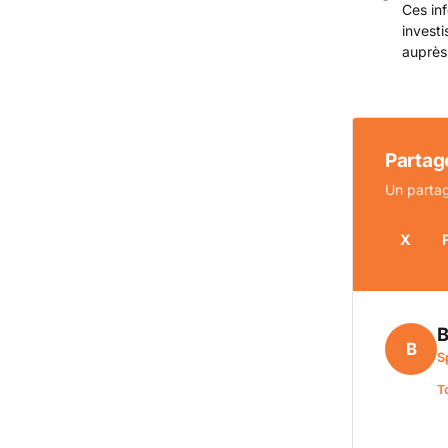
Ces inf
invest
auprès
Partage
Un partag
X
B
B
S
T