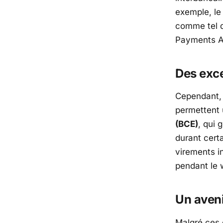
exemple, le
comme tel da
Payments A
Des exc
Cependant, i
permettent 
(BCE)
, qui 
durant cert
virements i
pendant le
Un aveni
Malgré ces 