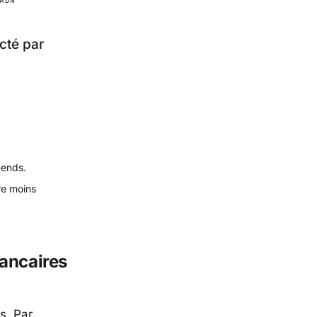
cté par
-ends.
re moins
bancaires
s. Par