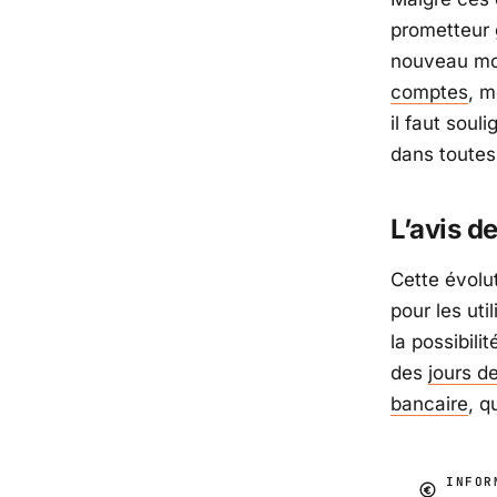
prometteur 
nouveau mo
comptes
, m
il faut sou
dans toutes 
L’avis d
Cette évolu
pour les uti
la possibili
des
jours d
bancaire
, q
INFOR