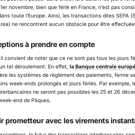
 1er novembre, bien que férié en France, n’est pas cons
ns toute l’Europe. Ainsi, les transactions dites SEPA (
S
rea
) ne rencontrent aucun obstacle pour être effectuée
eptions à prendre en compte
l convient de noter que ce ne sont pas tous les jours fé
un tel déroulement. En effet,
la
Banque centrale europ
gère les systèmes de règlement des paiements, ferme s
ains week-ends prolongés et jours fériés. Par exemple, l
nterbancaires ne seront pas possibles les 25 et 26 déc
 week-end de Pâques.
r prometteur avec les virements instan
exceptions, le futur des transactions interbancaires se