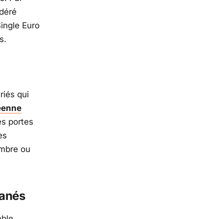
idéré
ingle Euro
s.
riés qui
éenne
es portes
es
embre ou
tanés
mble