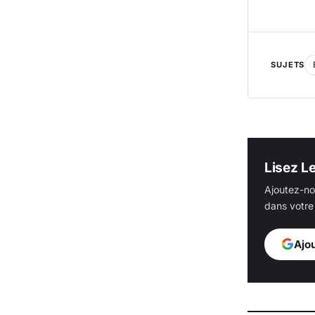
SUJETS
Lisez L
Ajoutez-no
dans votre 
Ajo