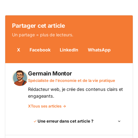
Partager cet article
Un partage = plus de lecteurs.
X
Facebook
LinkedIn
WhatsApp
Germain Montor
Spécialiste de l'économie et de la vie pratique
Rédacteur web, je crée des contenus clairs et
engageants.
X
Tous ses articles →
Une erreur dans cet article ?