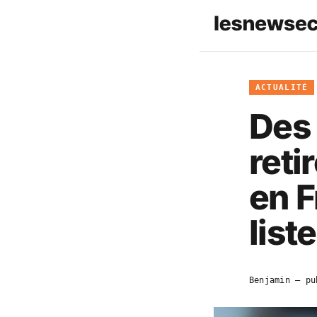
ACTUALITÉ
Des
reti
en F
liste
Benjamin
— pu