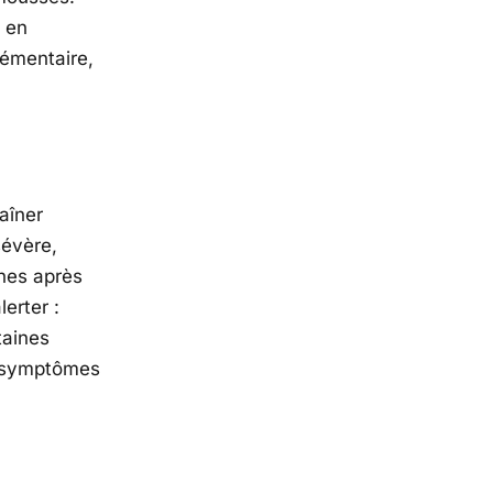
s en
émentaire,
aîner
sévère,
ines après
erter :
taines
s symptômes