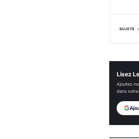
SUJETS
Lisez L
Ajoutez-no
dans votre 
Ajo