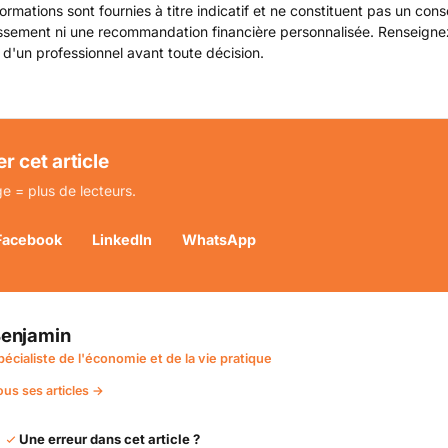
ormations sont fournies à titre indicatif et ne constituent pas un cons
issement ni une recommandation financière personnalisée. Renseign
 d'un professionnel avant toute décision.
r cet article
e = plus de lecteurs.
Facebook
LinkedIn
WhatsApp
enjamin
pécialiste de l'économie et de la vie pratique
ous ses articles →
Une erreur dans cet article ?