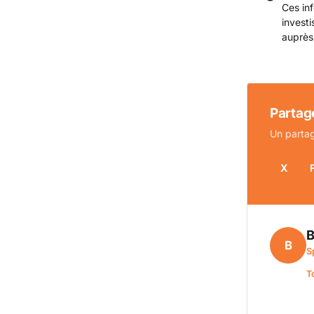
Ces inf
invest
auprès
Partage
Un partag
X
B
B
S
T