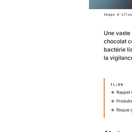
Image d'illu
Une vaste 
chocolat c
bactérie li
la vigilanc
TL;DR
Rappel 
Produit
Risque 