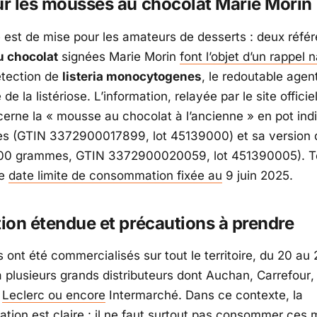
ur les mousses au chocolat Marie Morin
e est de mise pour les amateurs de desserts : deux réfé
 chocolat
signées
Marie Morin
font l’objet d’un rappel n
étection de
listeria monocytogenes
, le redoutable age
de la listériose. L’information, relayée par le site offici
erne la « mousse au chocolat à l’ancienne » en pot indi
s (GTIN 3372900017899, lot 45139000) et sa version 
 100 grammes, GTIN 3372900020059, lot 451390005). T
ne
date limite de consommation fixée au
9 juin 2025.
tion étendue et précautions à prendre
 ont été commercialisés sur tout le territoire, du 20 au
a plusieurs grands distributeurs dont
Auchan
,
Carrefour
,
Leclerc
ou encore
Intermarché
. Dans ce contexte, la
ion est claire : il ne faut surtout pas consommer ces