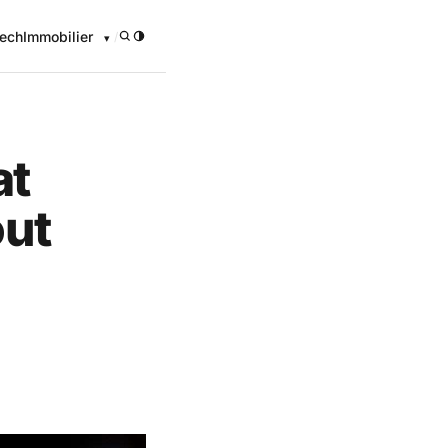
ech
Immobilier
/
at
out