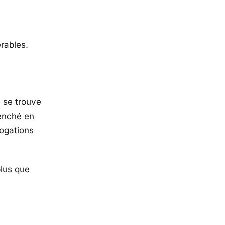
rables.
e se trouve
lenché en
rogations
plus que