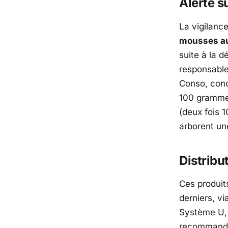
Alerte s
La vigilanc
mousses au
suite à la d
responsable 
Conso, conc
100 gramme
(deux fois
arborent u
Distribu
Ces produits
derniers, vi
Système U
recommandat