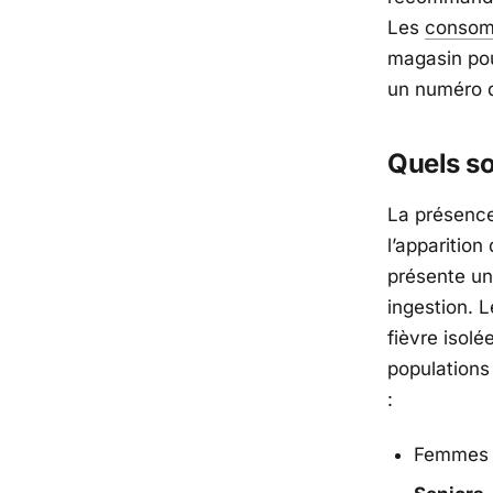
Les
consomm
magasin pou
un numéro d
Quels so
La présenc
l’apparition
présente un
ingestion. L
fièvre isol
populations
:
Femmes 