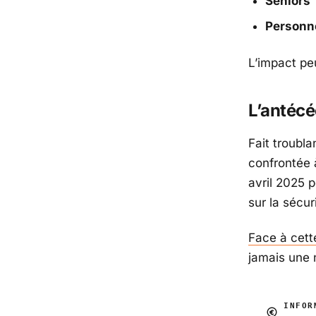
Seniors
Personn
L’impact peu
L’antécé
Fait troubla
confrontée à
avril 2025 
sur la sécu
Face à cette
jamais une 
INFOR