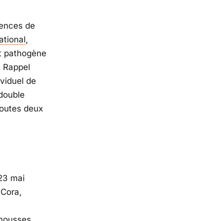
rences de
ational
,
nt pathogène
el Rappel
viduel de
double
outes deux
 23 mai
,
Cora
,
 mousses.