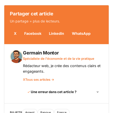
Partager cet article
Un partage = plus de lecteurs.
X
Facebook
LinkedIn
WhatsApp
Germain Montor
Spécialiste de l'économie et de la vie pratique
Rédacteur web, je crée des contenus clairs et
engageants.
X
Tous ses articles →
Une erreur dans cet article ?
SUJETS
Argent
Banque
France