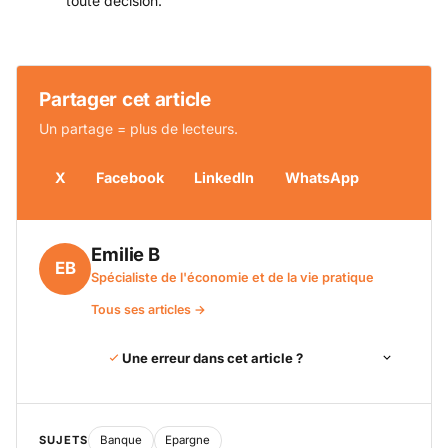
toute décision.
Partager cet article
Un partage = plus de lecteurs.
X
Facebook
LinkedIn
WhatsApp
Emilie B
EB
Spécialiste de l'économie et de la vie pratique
Tous ses articles →
Une erreur dans cet article ?
SUJETS
Banque
Epargne