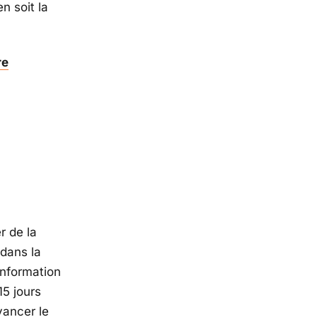
n soit la
re
r de la
 dans la
information
5 jours
vancer le