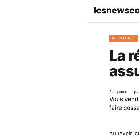
ACTUALITÉ
La r
ass
Benjamin
— pu
Vous vende
faire cess
Au revoir, 