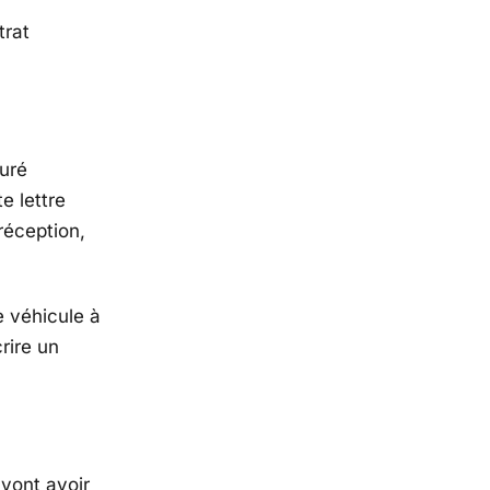
trat
suré
e lettre
réception,
e véhicule à
rire un
 vont avoir