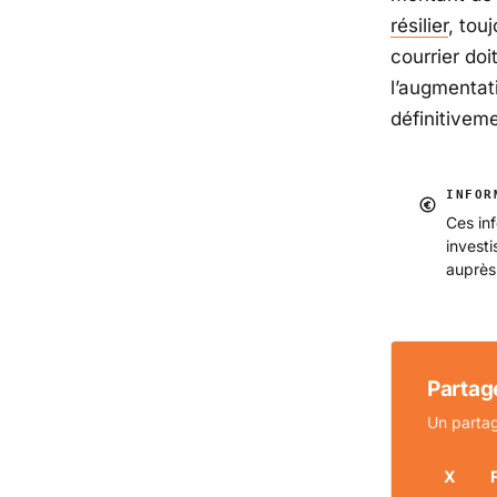
résilier
, tou
courrier doi
l’augmentat
définitiveme
INFOR
Ces inf
invest
auprès
Partage
Un partag
X