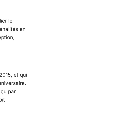
ier le
énalités en
ption,
2015, et qui
nniversaire.
reçu par
oit