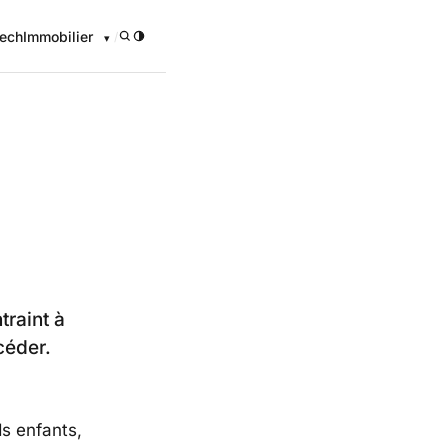
ech
Immobilier
/
traint à
céder.
ds enfants,