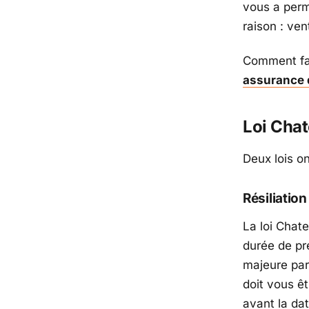
vous a permi
raison : ve
Comment fai
assurance
Loi Chat
Deux lois on
Résiliation
La loi Chat
durée de pré
majeure par
doit vous ê
avant la dat