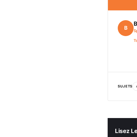
B
B
S
T
SUJETS
Lisez L