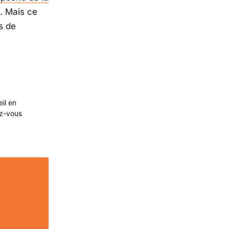
. Mais ce
s de
eil en
ez-vous