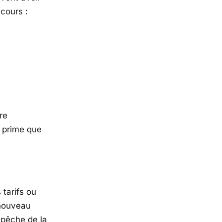
cours :
re
a prime que
 tarifs ou
 nouveau
pêche de la