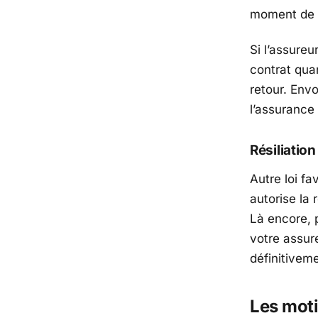
moment de l
Si l’assureu
contrat qua
retour. Env
l’assurance 
Résiliatio
Autre loi f
autorise la 
Là encore, p
votre assur
définitiveme
Les motif