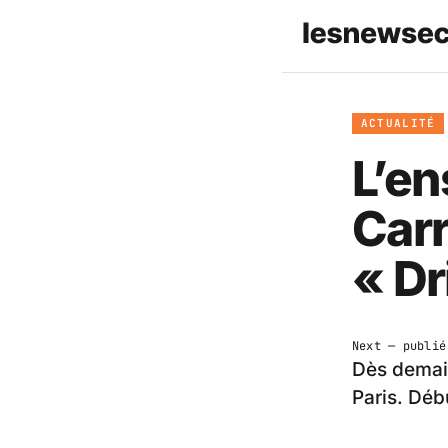
ACTUALITÉ
L’en
Carr
« Dr
Next
— publi
Dès demain
Paris. Débu