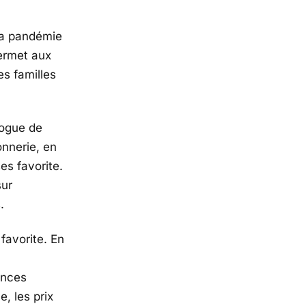
 la pandémie
ermet aux
es familles
logue de
onnerie, en
es favorite.
sur
.
favorite. En
ences
e, les prix