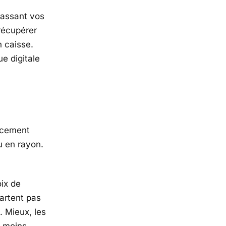
passant vos
récupérer
n caisse.
e digitale
acement
u en rayon.
ix de
artent pas
. Mieux, les
c moins