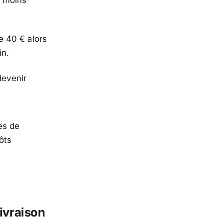
e 40 € alors
in.
devenir
es de
ôts
ivraison