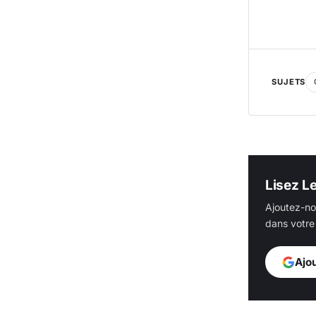
SUJETS
Lisez L
Ajoutez-no
dans votre 
Ajo