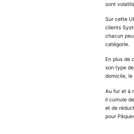
sont volatil
Sur cette 
clients Sys
chacun peut
catégorie.
En plus de 
son type de 
domicile, le
Au fur et à
il cumule de
et de réduc
pour Pâque