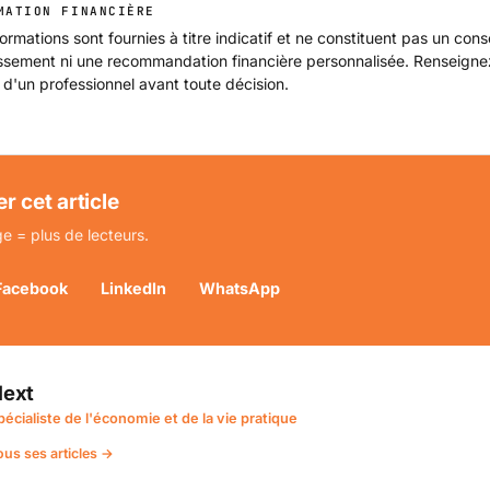
MATION FINANCIÈRE
ormations sont fournies à titre indicatif et ne constituent pas un cons
issement ni une recommandation financière personnalisée. Renseign
 d'un professionnel avant toute décision.
r cet article
e = plus de lecteurs.
Facebook
LinkedIn
WhatsApp
ext
pécialiste de l'économie et de la vie pratique
ous ses articles →