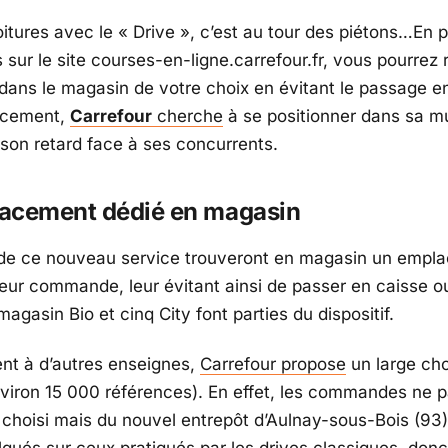
oitures avec le « Drive », c’est au tour des piétons…En 
ur le site courses-en-ligne.carrefour.fr, vous pourrez 
dans le magasin de votre choix en évitant le passage e
ncement,
Carrefour
cherche
à se positionner dans sa mu
 son retard face à ses concurrents.
acement dédié en magasin
 de ce nouveau service trouveront en magasin un empl
leur commande, leur évitant ainsi de passer en caisse o
magasin Bio et cinq City font parties du dispositif.
nt à d’autres enseignes,
Carrefour propose
un large cho
nviron 15 000 références). En effet, les commandes ne p
choisi mais du nouvel entrepôt d’Aulnay-sous-Bois (93)
alqués sur ceux pratiqués par les drives classiques, don