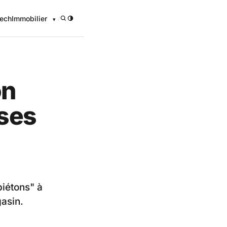
ech
Immobilier
/
on
 ses
piétons" à
gasin.