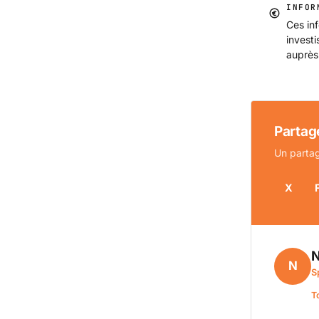
INFOR
Ces inf
invest
auprès
Partage
Un partag
X
N
N
S
T