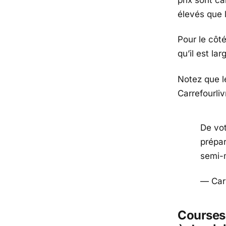
élevés que 
Pour le côt
qu’il est la
Notez que le
Carrefourli
De vot
prépa
semi-
— Car
Courses 