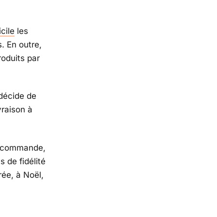
cile
les
. En outre,
roduits par
 décide de
vraison à
ue commande,
s de fidélité
rée, à Noël,