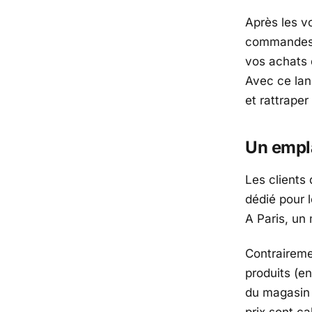
Après les v
commandes s
vos achats 
Avec ce la
et rattraper
Un empl
Les clients
dédié pour 
A Paris, un 
Contraireme
produits (e
du magasin 
prix sont c