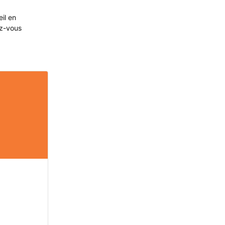
eil en
ez-vous