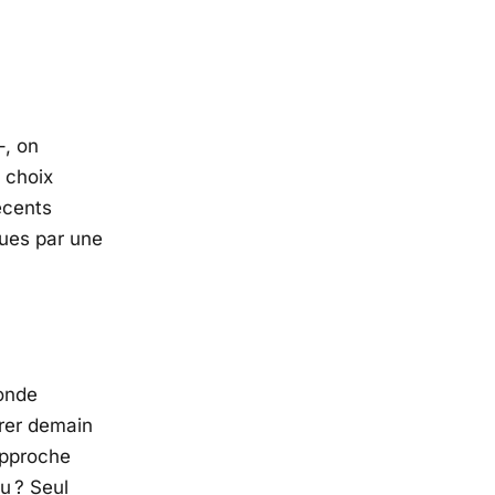
–, on
 choix
écents
dues par une
monde
pirer demain
approche
u ? Seul