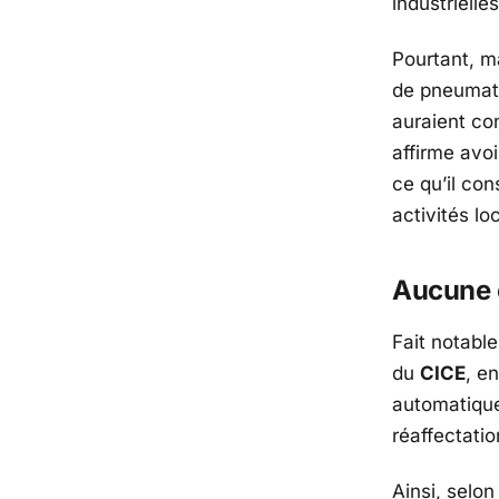
industrielles
Pourtant, m
de pneumatiq
auraient co
affirme avoi
ce qu’il co
activités lo
Aucune o
Fait notable
du
CICE
, e
automatique
réaffectati
Ainsi, selon