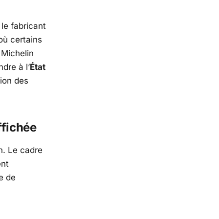
le fabricant
où certains
,
Michelin
dre à l’
État
tion des
ffichée
on. Le cadre
ent
e de