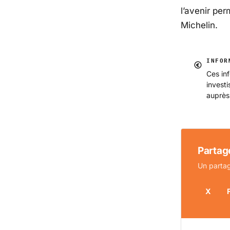
l’avenir pe
Michelin
.
INFOR
Ces inf
invest
auprès
Partage
Un partag
X