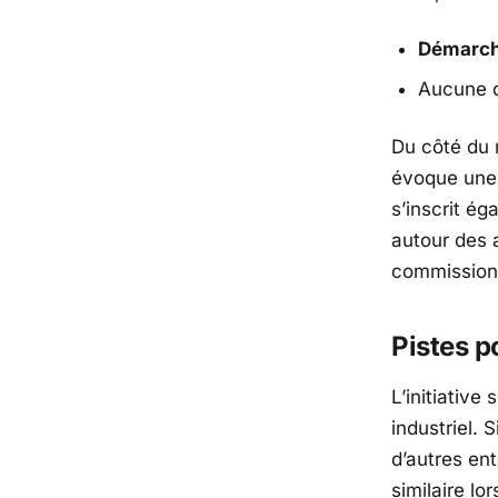
Démarche
Aucune c
Du côté du 
évoque une 
s’inscrit ég
autour des 
commission d
Pistes po
L’initiative
industriel. 
d’autres en
similaire l