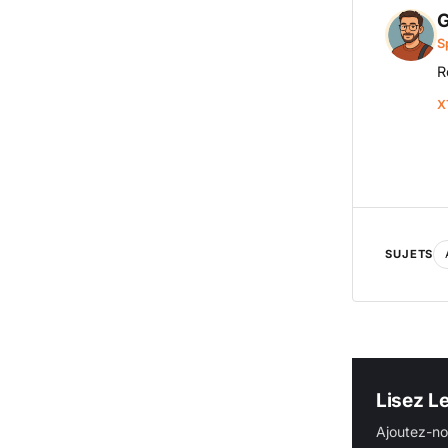
G
S
R
X
SUJETS
Lisez L
Ajoutez-no