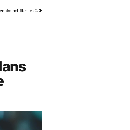
ech
Immobilier
/
 dans
e