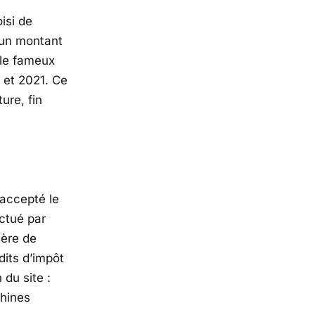
isi de
 un montant
le fameux
 et 2021. Ce
ure, fin
 accepté le
ctué par
tère de
dits d’impôt
 du site :
chines