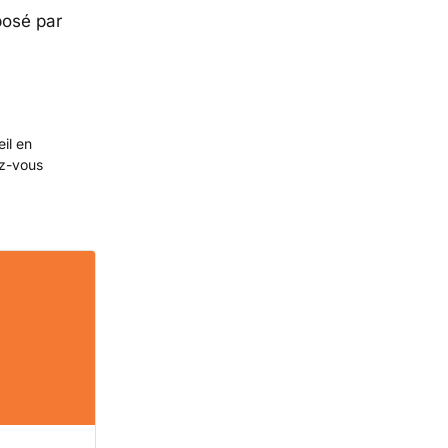
posé par
eil en
ez-vous