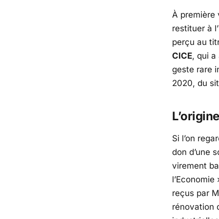
À première v
restituer à l’
perçu au ti
CICE
, qui 
geste rare i
2020, du si
L’origin
Si l’on rega
don d’une s
virement ba
l’Economie
»
reçus par
M
rénovation 