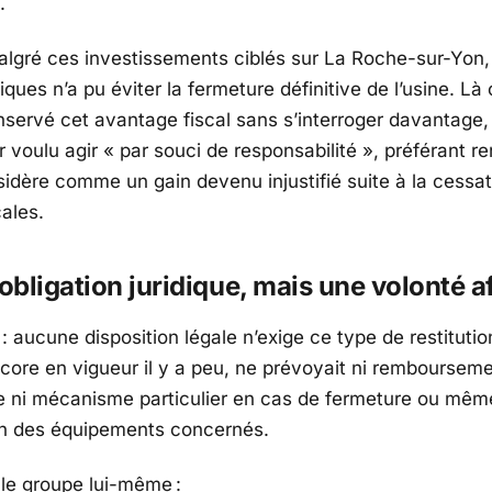
.
algré ces investissements ciblés sur La Roche-sur-Yon, 
ues n’a pu éviter la fermeture définitive de l’usine. Là 
nservé cet avantage fiscal sans s’interroger davantage
r voulu agir « par souci de responsabilité », préférant ren
nsidère comme un gain devenu injustifié suite à la cessa
cales.
bligation juridique, mais une volonté a
 : aucune disposition légale n’exige ce type de restituti
ncore en vigueur il y a peu, ne prévoyait ni remboursem
 ni mécanisme particulier en cas de fermeture ou mêm
on des équipements concernés.
 le groupe lui-même :