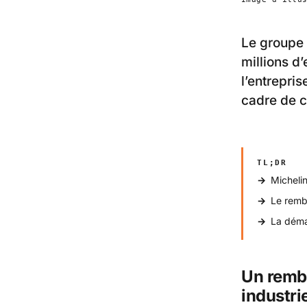
Le groupe 
millions d’
l’entrepris
cadre de 
TL;DR
Michelin
Le remb
La démar
Un rembo
industri