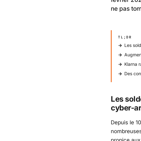
ne pas tom
TL;DR
Les sold
Augment
Klarna r
Des cons
Les sold
cyber-a
Depuis le 10
nombreuses 
propice aux