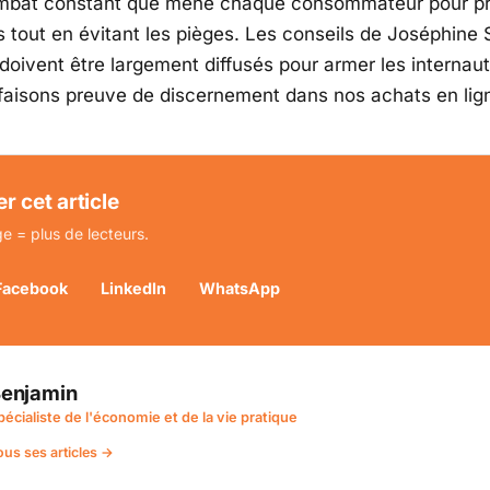
ombat constant que mène chaque consommateur pour pro
s tout en évitant les pièges. Les conseils de Joséphine 
 doivent être largement diffusés pour armer les internau
t faisons preuve de discernement dans nos achats en lig
r cet article
e = plus de lecteurs.
Facebook
LinkedIn
WhatsApp
enjamin
pécialiste de l'économie et de la vie pratique
ous ses articles →