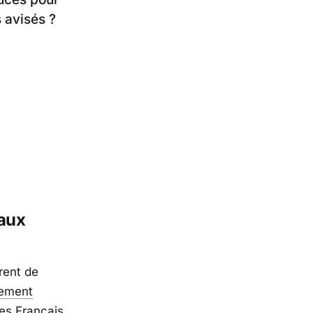
 avisés ?
 aux
frent de
ement
les Français