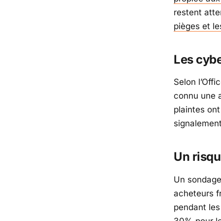
restent atte
pièges et le
Les cyb
Selon l’Offi
connu une a
plaintes on
signalement
Un risqu
Un sondag
acheteurs f
pendant les
30% pour le