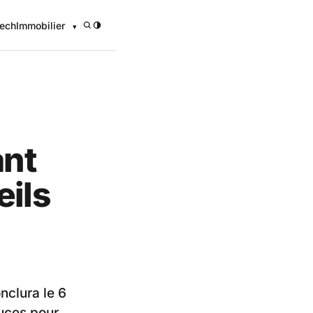
ech
Immobilier
/
ant
eils
nclura le 6
tuces pour