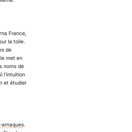
rna France,
r la toile.
des de
lle met en
des noms de
i l’intuition
n et étudier
r-arnaques
.