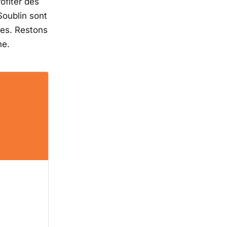
fiter des
Soublin sont
tes. Restons
ne.