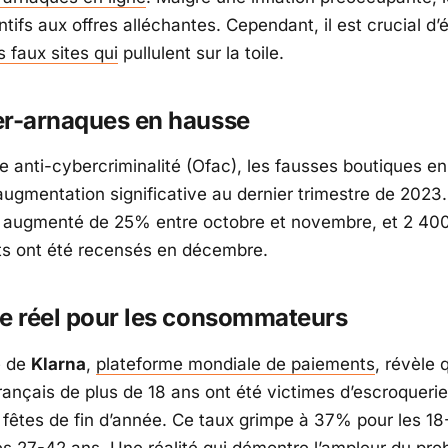
ntifs aux offres alléchantes. Cependant, il est crucial d’é
s faux sites qui
pullulent sur la toile.
er-arnaques en hausse
ce anti-cybercriminalité (Ofac), les fausses boutiques en
ugmentation significative au dernier trimestre de 2023
t augmenté de 25% entre octobre et novembre, et 2 40
s ont été recensés en décembre.
e réel pour les consommateurs
e de
Klarna
,
plateforme mondiale de paiements
, révèle
rançais de plus de 18 ans ont été victimes d’escroquerie
 fêtes de fin d’année. Ce taux grimpe à 37% pour les 18
s 27-42 ans. Une réalité qui démontre l’ampleur du pro