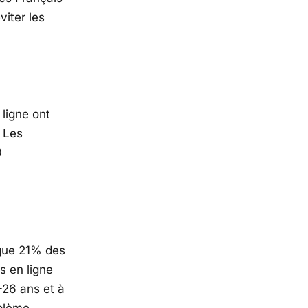
viter les
 ligne ont
. Les
0
 que 21% des
s en ligne
-26 ans et à
blème.