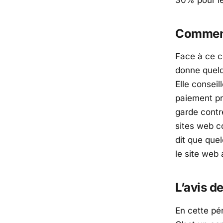
Comment
Face à ce c
donne quelq
Elle conseil
paiement pr
garde contre
sites web co
dit que quel
le site web 
L’avis d
En cette pé