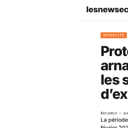
ACTUALITÉ
Pro
arna
les 
d’ex
Benjamin
— pu
La période
février 20