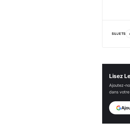
SUJETS
Lisez L
Ajoutez-no
dans votre 
Ajo