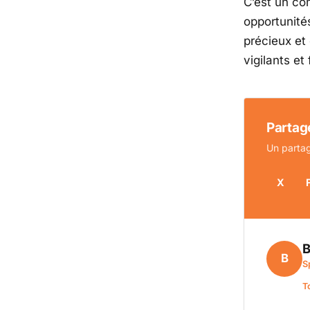
C’est un c
opportunité
précieux et
vigilants e
Partage
Un partag
X
B
B
S
T