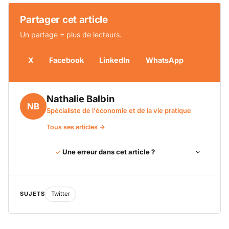
Partager cet article
Un partage = plus de lecteurs.
X
Facebook
LinkedIn
WhatsApp
Nathalie Balbin
NB
Spécialiste de l'économie et de la vie pratique
Tous ses articles →
Une erreur dans cet article ?
SUJETS
Twitter