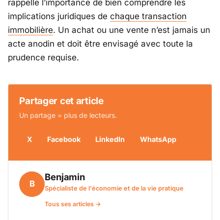
rappelle l’importance de bien comprendre les
implications juridiques de
chaque transaction
immobilière
. Un achat ou une vente n’est jamais un
acte anodin et doit être envisagé avec toute la
prudence requise.
Partager cet article
Un partage = plus de lecteurs.
X
Facebook
LinkedIn
WhatsApp
Benjamin
B
Spécialiste de l'économie et de la vie pratique
Tous ses articles →