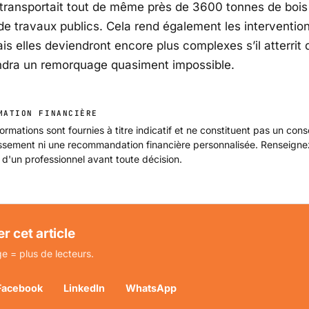
l transportait tout de même près de 3600 tonnes de bois
de travaux publics. Cela rend également les intervention
mais elles deviendront encore plus complexes s’il atterrit
ndra un remorquage quasiment impossible.
MATION FINANCIÈRE
ormations sont fournies à titre indicatif et ne constituent pas un cons
issement ni une recommandation financière personnalisée. Renseign
 d'un professionnel avant toute décision.
r cet article
e = plus de lecteurs.
Facebook
LinkedIn
WhatsApp