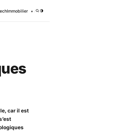
ech
Immobilier
/
ques
, car il est
s’est
rologiques