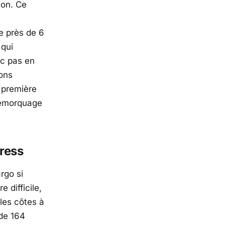
hon. Ce
e près de 6
 qui
nc pas en
ons
 première
 remorquage
press
rgo si
 difficile,
les côtes à
de 164