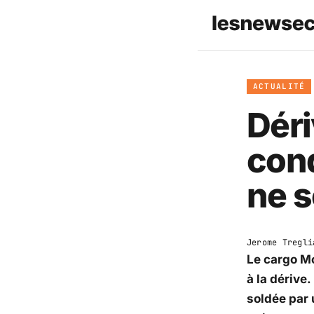
ACTUALITÉ
Déri
con
ne s
Jerome Tregli
Le cargo Mo
à la dérive
soldée par 