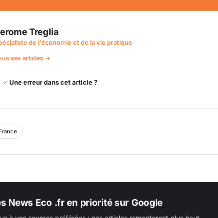
erome Treglia
pécialiste de l'économie et de la vie pratique
ous ses articles →
Une erreur dans cet article ?
France
es News Eco .fr en priorité sur Google
us à vos sources préférées : nos articles remonteront plus haut