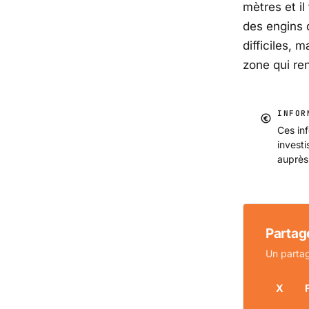
mètres et i
des engins 
difficiles, 
zone qui re
INFOR
Ces inf
invest
auprès
Partage
Un partag
X