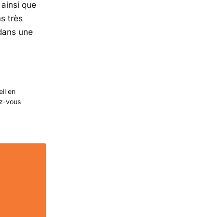
 ainsi que
s très
 dans une
eil en
ez-vous