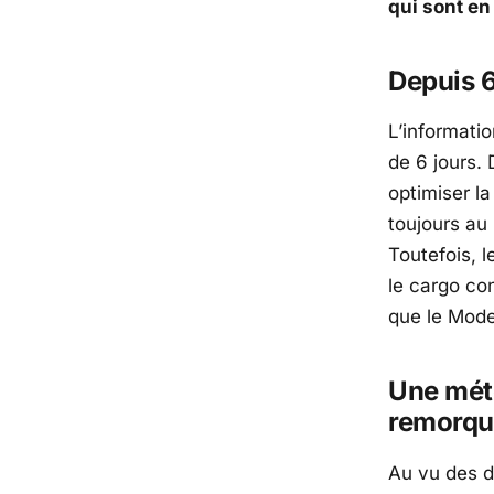
qui sont en
Depuis 6
L’informati
de 6 jours.
optimiser la
toujours au
Toutefois, l
le cargo con
que le Mode
Une mété
remorq
Au vu des d