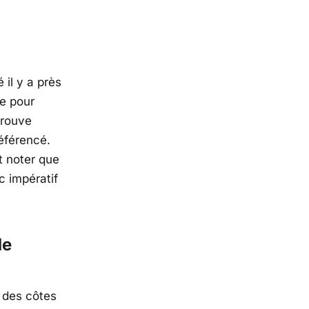
 il y a près
re pour
 trouve
éférencé.
t noter que
c impératif
de
s des côtes