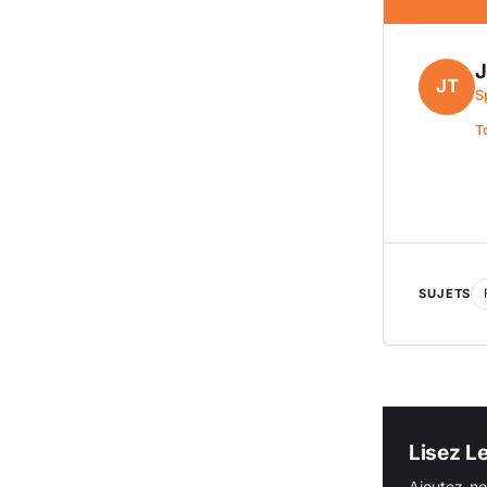
J
JT
S
T
SUJETS
Lisez L
Ajoutez-no