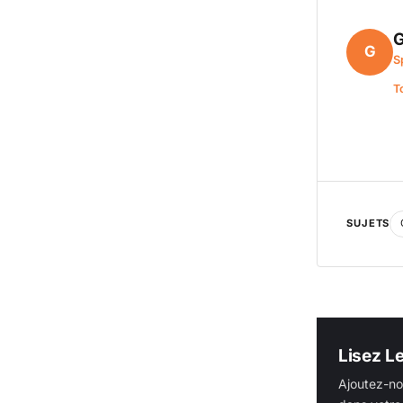
G
G
S
T
SUJETS
Lisez L
Ajoutez-no