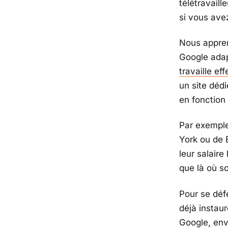
télétravaill
si vous ave
Nous appren
Google adap
travaille ef
un site dédi
en fonction 
Par exemple
York ou de B
leur salaire
que là où s
Pour se déf
déjà instaur
Google, env