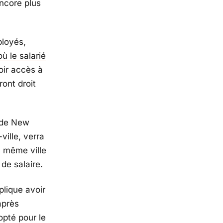
encore plus
ployés,
ù le salarié
ir accès à
ront droit
 de New
ville, verra
a même ville
de salaire.
plique avoir
après
opté pour le