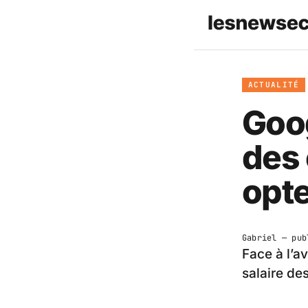
ACTUALITÉ
Goog
des
opte
Gabriel
— pub
Face à l’a
salaire de