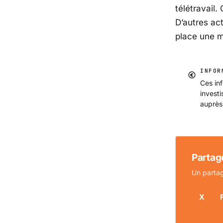
télétravail
D’autres ac
place une m
INFOR
Ces inf
invest
auprès
Partage
Un partag
X