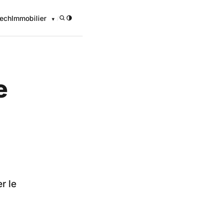
ech
Immobilier
/
e
r le