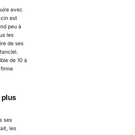
ruire avec
ccin est
end peu à
us les
ire de ses
tanciel.
ible de 10 à
 firme
e plus
s ses
it, les