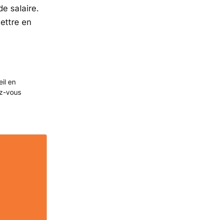
e salaire.
ettre en
eil en
ez-vous