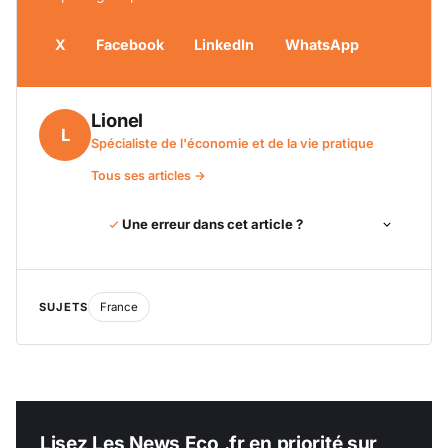
X
Facebook
LinkedIn
WhatsApp
Lionel
L
Spécialiste de l'économie et de la vie pratique
Tous ses articles →
Une erreur dans cet article ?
SUJETS
France
Lisez Les News Eco .fr en priorité sur