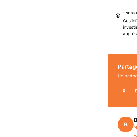
INFOR
Ces inf
invest
auprès
Partage
Un partag
X
B
B
S
T