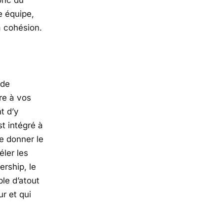
onc du
e équipe,
a cohésion.
 de
re à vos
t d’y
st intégré à
e donner le
éler les
ership
, le
le d’atout
ur et qui