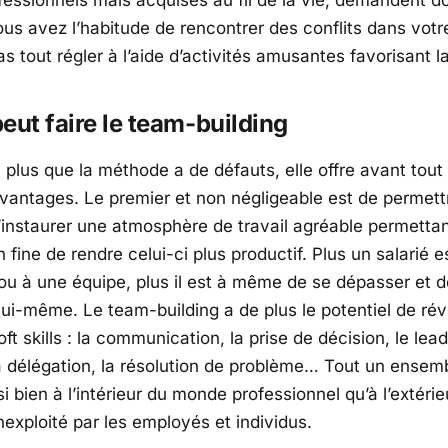
fessionnels mais acquises au fil de la vie, demandent d
ous avez l’habitude de rencontrer des conflits dans votr
s tout régler à l’aide d’activités amusantes favorisant l
eut faire le team-building
 plus que la méthode a de défauts, elle offre avant tout
antages. Le premier et non négligeable est de permett
instaurer une atmosphère de travail agréable permettan
n fine
de rendre celui-ci plus productif. Plus un salarié e
 ou à une équipe, plus il est à même de se dépasser et d
 lui-même. Le
team-building
a de plus le potentiel de rév
oft skills
: la communication, la prise de décision, le
lead
a délégation, la résolution de problème… Tout un ensemb
i bien à l’intérieur du monde professionnel qu’à l’extérie
nexploité par les employés et individus.