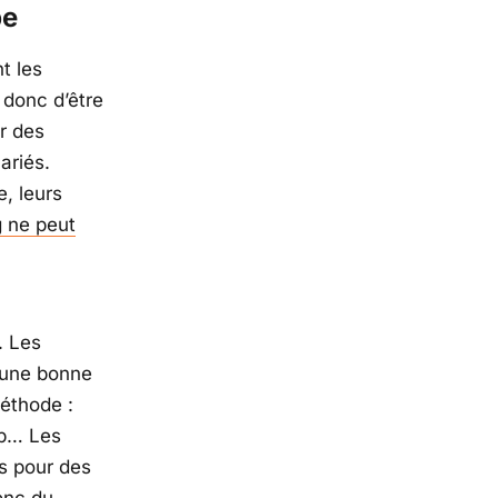
pe
nt les
 donc d’être
ir des
ariés.
, leurs
g
ne peut
. Les
r une bonne
méthode :
p
… Les
s pour des