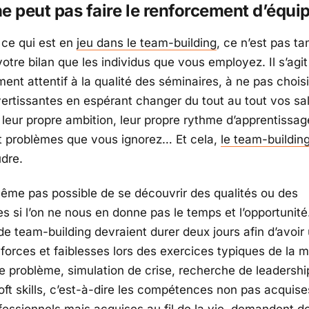
e peut pas faire le renforcement d’équi
ce qui est en
jeu dans le
team-building
, ce n’est pas ta
votre bilan que les individus que vous employez. Il s’agit
ment attentif à la qualité des séminaires, à ne pas chois
vertissantes en espérant changer du tout au tout vos sal
leur propre ambition, leur propre rythme d’apprentissage
 et problèmes que vous ignorez… Et cela,
le
team-buildin
udre.
 même pas possible de se découvrir des qualités ou des
 si l’on ne nous en donne pas le temps et l’opportunité
 de
team-building
devraient durer deux jours afin d’avoi
 forces et faiblesses lors des exercices typiques de la 
de problème, simulation de crise, recherche de
leadershi
oft skills
, c’est-à-dire les compétences non pas acquise