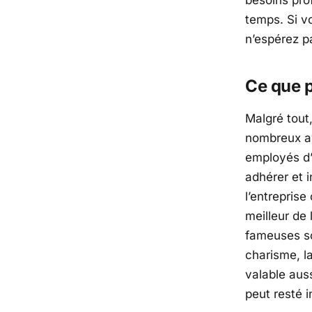
besoins pro
temps. Si v
n’espérez pa
Ce que p
Malgré tout,
nombreux av
employés d’
adhérer et
i
l’entreprise
meilleur de
fameuses
s
charisme, l
valable auss
peut resté i