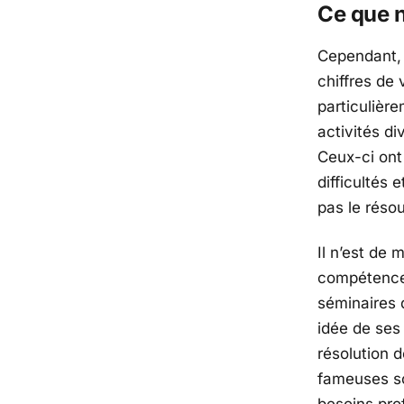
Ce que n
Cependant, 
chiffres de 
particulière
activités di
Ceux-ci ont 
difficultés
pas le réso
Il n’est de
compétences
séminaires
idée de ses
résolution 
fameuses
s