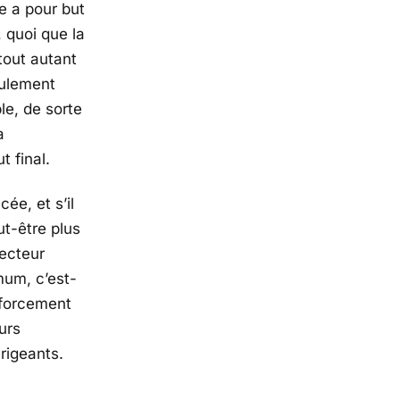
e a pour but
 quoi que la
tout autant
eulement
le, de sorte
a
t final.
ée, et s’il
ut-être plus
recteur
imum, c’est-
enforcement
urs
rigeants.