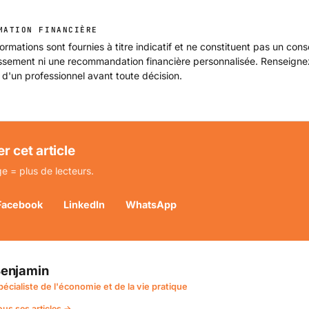
MATION FINANCIÈRE
ormations sont fournies à titre indicatif et ne constituent pas un cons
issement ni une recommandation financière personnalisée. Renseign
 d'un professionnel avant toute décision.
r cet article
e = plus de lecteurs.
Facebook
LinkedIn
WhatsApp
enjamin
pécialiste de l'économie et de la vie pratique
ous ses articles →