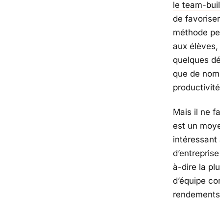
le team-bui
de favorise
méthode peut
aux élèves,
quelques dé
que de nomb
productivité
Mais il ne f
est un moye
intéressant 
d’entreprise
à-dire la pl
d’équipe co
rendements.