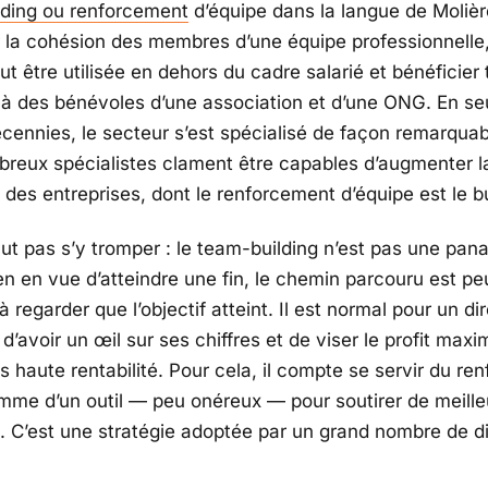
lding ou renforcement
d’équipe dans la langue de Molièr
r la cohésion des membres d’une équipe professionnelle,
 être utilisée en dehors du cadre salarié et bénéficier 
 à des bénévoles d’une association et d’une ONG. En s
cennies, le secteur s’est spécialisé de façon remarquab
reux spécialistes clament être capables d’augmenter l
 des entreprises, dont le renforcement d’équipe est le bu
aut pas s’y tromper : le team-building n’est pas une panac
n en vue d’atteindre une fin, le chemin parcouru est pe
à regarder que l’objectif atteint. Il est normal pour un di
 d’avoir un œil sur ses chiffres et de viser le profit max
us haute rentabilité. Pour cela, il compte se servir du r
mme d’un outil — peu onéreux — pour soutirer de meille
 C’est une stratégie adoptée par un grand nombre de di