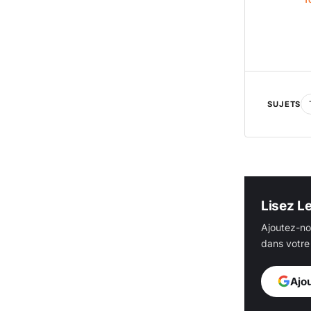
SUJETS
Lisez L
Ajoutez-no
dans votre 
Ajo