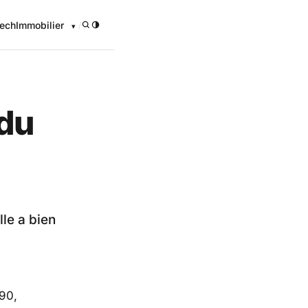
ech
Immobilier
/
 du
le a bien
 90,