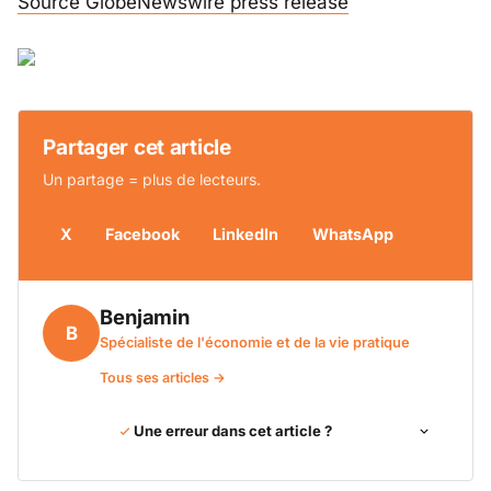
Source GlobeNewswire press release
Partager cet article
Un partage = plus de lecteurs.
X
Facebook
LinkedIn
WhatsApp
Benjamin
B
Spécialiste de l'économie et de la vie pratique
Tous ses articles →
Une erreur dans cet article ?