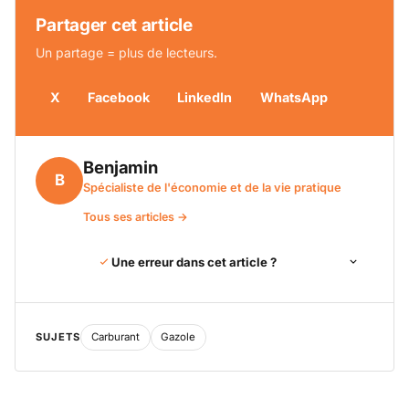
Partager cet article
Un partage = plus de lecteurs.
X
Facebook
LinkedIn
WhatsApp
Benjamin
B
Spécialiste de l'économie et de la vie pratique
Tous ses articles →
Une erreur dans cet article ?
SUJETS
Carburant
Gazole