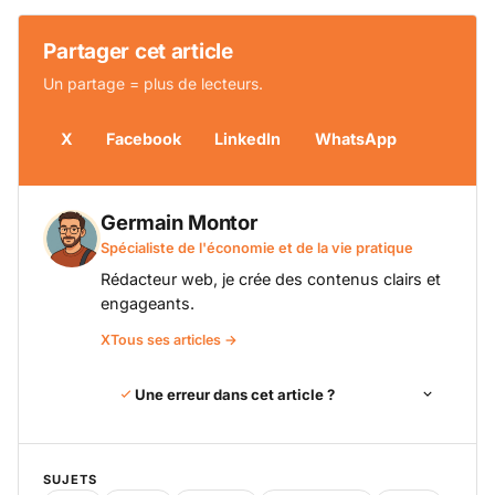
Partager cet article
Un partage = plus de lecteurs.
X
Facebook
LinkedIn
WhatsApp
Germain Montor
Spécialiste de l'économie et de la vie pratique
Rédacteur web, je crée des contenus clairs et
engageants.
X
Tous ses articles →
Une erreur dans cet article ?
SUJETS