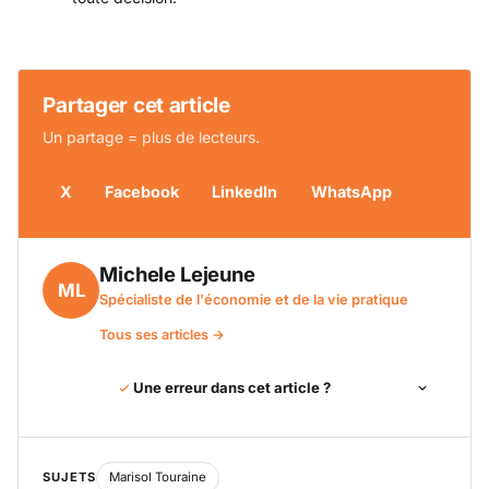
Partager cet article
Un partage = plus de lecteurs.
X
Facebook
LinkedIn
WhatsApp
Michele Lejeune
ML
Spécialiste de l'économie et de la vie pratique
Tous ses articles →
Une erreur dans cet article ?
SUJETS
Marisol Touraine