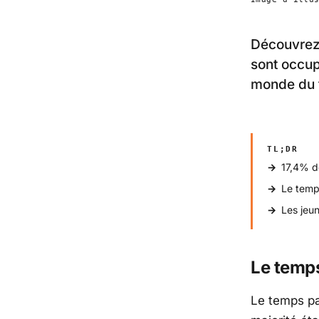
Découvrez 
sont occup
monde du t
TL;DR
17,4% d
Le temps
Les jeun
Le temps
Le temps pa