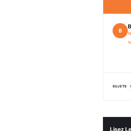
B
B
S
T
SUJETS
Lisez L