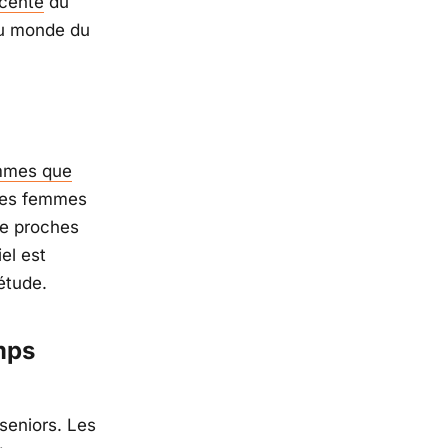
écente
du
 du monde du
mmes que
 les femmes
de proches
iel est
’étude.
emps
 seniors. Les