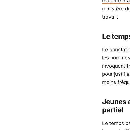
majorité é
ministère du
travail.
Le temps
Le constat e
les homme
invoquent f
pour justifi
moins
fréq
Jeunes e
partiel
Le temps par