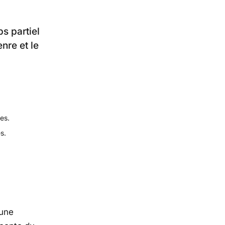
s partiel
nre et le
es.
s.
 une