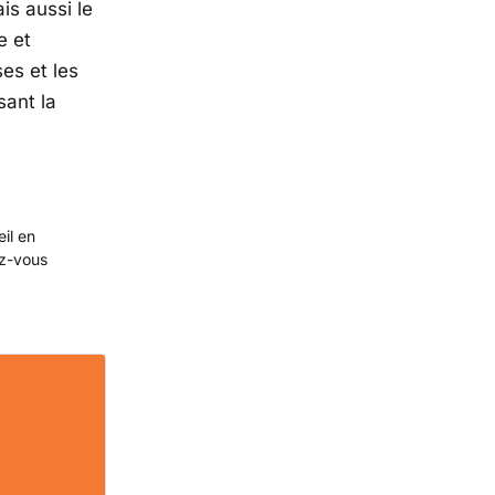
is aussi le
e et
ses et les
sant la
eil en
ez-vous