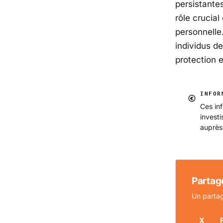
persistante
rôle crucial
personnelle.
individus de 
protection e
INFOR
Ces inf
invest
auprès
Partage
Un partag
X