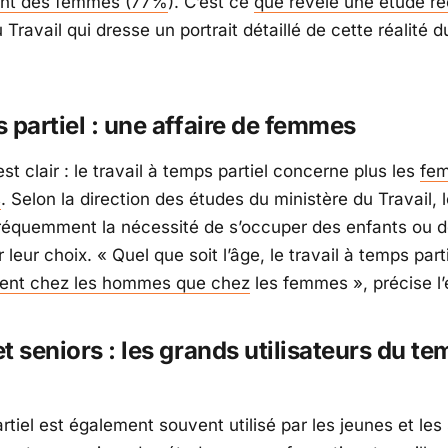
tant des femmes (77%
). C’est ce
que révèle une étude r
 Travail qui dresse un portrait détaillé de cette réalité
 partiel : une affaire de femmes
st clair : le travail à temps partiel concerne plus les
fe
s
. Selon la direction des études du ministère du Travail,
réquemment la nécessité de s’occuper des enfants ou 
er leur choix.
« Quel que soit l’âge, le travail à temps part
uent chez les hommes que chez
les femmes »
, précise l
t seniors : les grands utilisateurs du t
tiel est également souvent utilisé par les jeunes et les