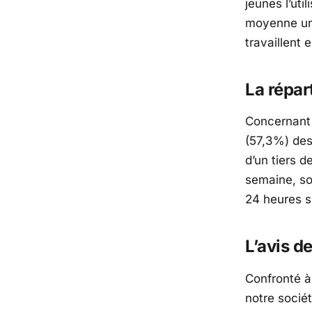
jeunes l’uti
moyenne un 
travaillent
La répar
Concernant l
(57,3%) des
d’un tiers d
semaine, so
24 heures s
L’avis d
Confronté à
notre sociét