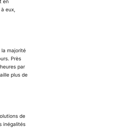
t en
 à eux,
 la majorité
ours. Près
 heures par
ille plus de
olutions de
 inégalités