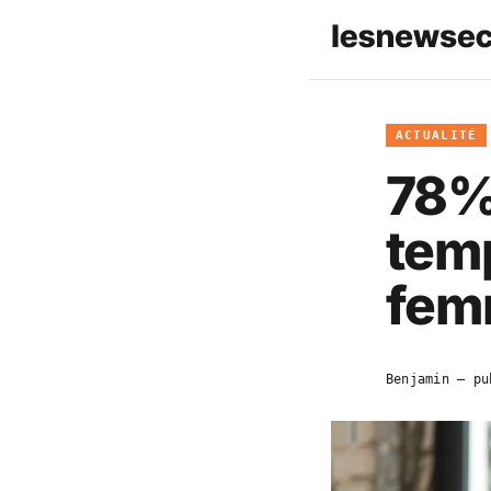
ACTUALITÉ
78% 
temp
fem
Benjamin
— pu