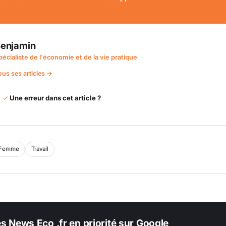
enjamin
pécialiste de l'économie et de la vie pratique
ous ses articles →
Une erreur dans cet article ?
Femme
Travail
es News Eco .fr en priorité sur Google