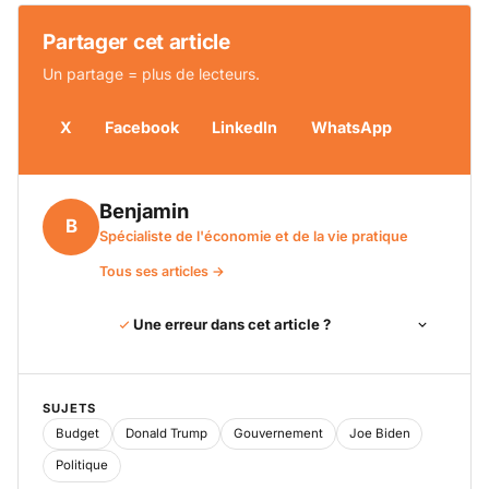
Partager cet article
Un partage = plus de lecteurs.
X
Facebook
LinkedIn
WhatsApp
Benjamin
B
Spécialiste de l'économie et de la vie pratique
Tous ses articles →
Une erreur dans cet article ?
SUJETS
Budget
Donald Trump
Gouvernement
Joe Biden
Politique