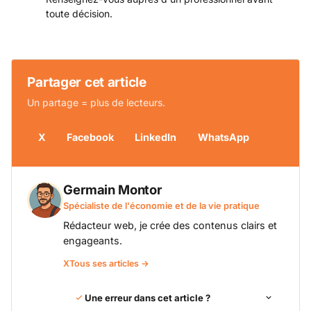
toute décision.
Partager cet article
Un partage = plus de lecteurs.
X
Facebook
LinkedIn
WhatsApp
Germain Montor
Spécialiste de l'économie et de la vie pratique
Rédacteur web, je crée des contenus clairs et
engageants.
X
Tous ses articles →
Une erreur dans cet article ?