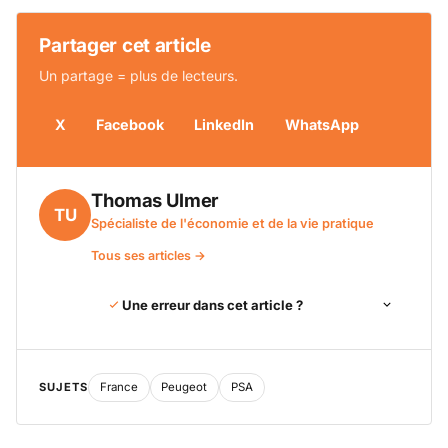
Partager cet article
Un partage = plus de lecteurs.
X
Facebook
LinkedIn
WhatsApp
Thomas Ulmer
TU
Spécialiste de l'économie et de la vie pratique
Tous ses articles →
Une erreur dans cet article ?
SUJETS
France
Peugeot
PSA