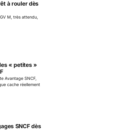
êt à rouler dès
 TGV M, très attendu,
les « petites »
CF
arte Avantage SNCF,
 que cache réellement
bagages SNCF dès