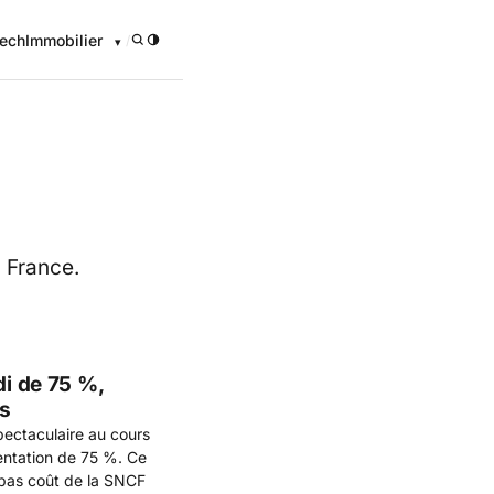
ech
Immobilier
/
 France.
di de 75 %,
rs
pectaculaire au cours
entation de 75 %. Ce
à bas coût de la SNCF