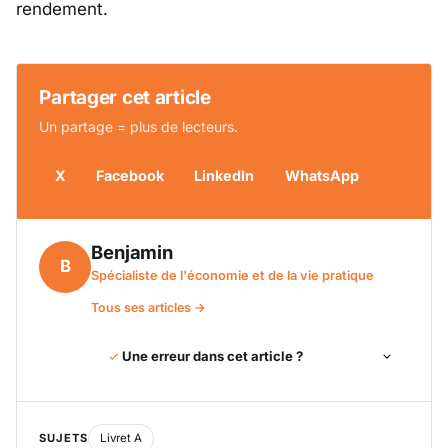
rendement.
Partager cet article
Un partage = plus de lecteurs.
X
Facebook
LinkedIn
WhatsApp
Benjamin
B
Spécialiste de l'économie et de la vie pratique
Tous ses articles →
Une erreur dans cet article ?
SUJETS
Livret A