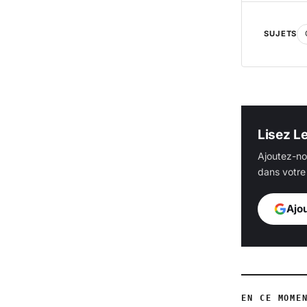
SUJETS
Lisez L
Ajoutez-no
dans votre 
Ajo
EN CE MOME