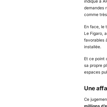
indiqué à
A
demandes re
comme très 
En face, le
Le Figaro
, 
favorables
installée.
Et ce point
sa propre p
espaces pub
Une affa
Ce jugement
millions d’