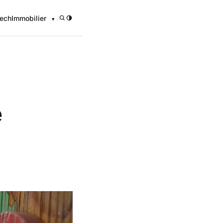
ech
Immobilier
/
e