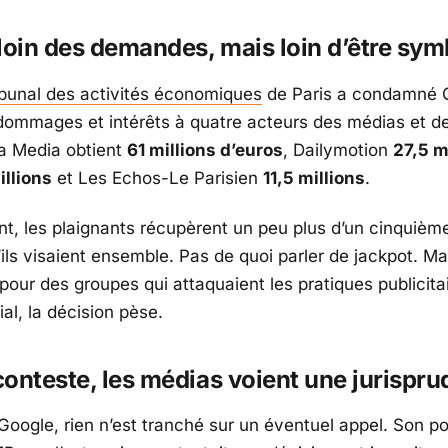
loin des demandes, mais loin d’être sy
ibunal des activités économiques
de Paris
a condamné
dommages et intérêts à quatre acteurs des médias et de
a Media
obtient
61 millions d’euros
,
Dailymotion
27,5 m
illions
et
Les Echos-Le Parisien
11,5 millions
.
nt, les plaignants récupèrent un peu plus d’un cinquièm
ls visaient ensemble. Pas de quoi parler de jackpot. Ma
pour des groupes qui attaquaient les pratiques publicita
al, la décision pèse.
onteste, les médias voient une jurispr
Google
, rien n’est tranché sur un éventuel appel. Son p