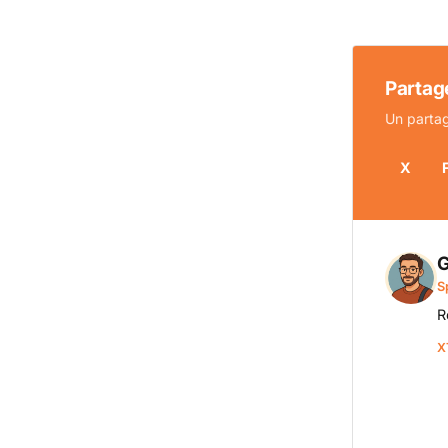
Partage
Un partag
X
G
S
R
X