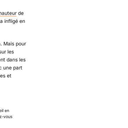
hauteur
de
a infligé en
. Mais pour
ur les
nt dans les
c une part
es et
eil en
ez-vous