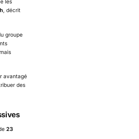
e les
ch
, décrit
 du groupe
nts
rmais
ir avantagé
tribuer des
ssives
 de
23