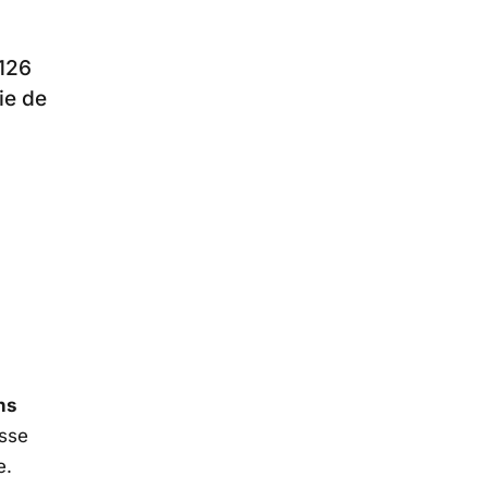
 126
ie de
ns
esse
e.