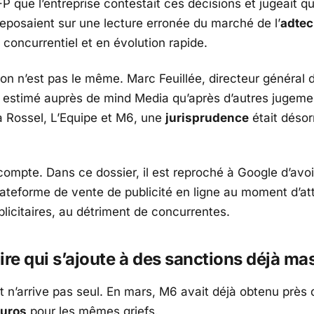
FP
que l’entreprise contestait ces décisions et jugeait qu
posaient sur une lecture erronée du marché de l’
adte
concurrentiel et en évolution rapide.
 ton n’est pas le même.
Marc Feuillée
, directeur général
a estimé auprès de
mind Media
qu’après d’autres jugeme
 à
Rossel
,
L’Equipe
et
M6
, une
jurisprudence
était déso
 compte. Dans ce dossier, il est reproché à
Google
d’avo
lateforme de vente de publicité en ligne au moment d’at
licitaires, au détriment de concurrentes.
ire qui s’ajoute à des sanctions déjà ma
 n’arrive pas seul. En mars,
M6
avait déjà obtenu près
euros
pour les mêmes griefs.