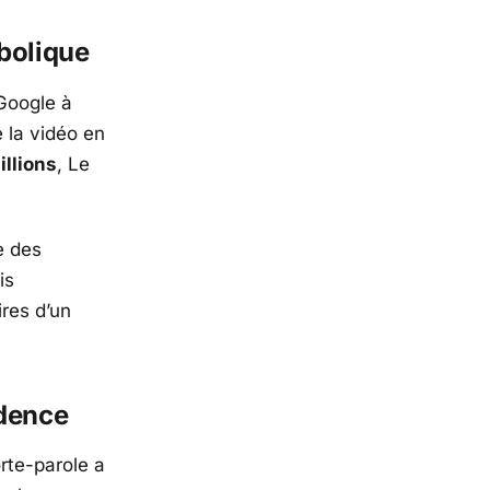
mbolique
Google
à
 la vidéo en
illions
,
Le
e des
is
ires d’un
udence
orte-parole a