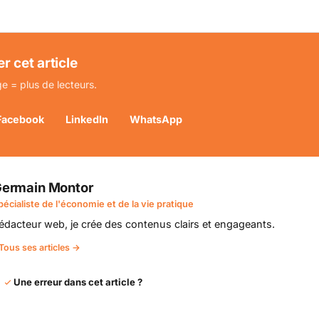
r cet article
e = plus de lecteurs.
Facebook
LinkedIn
WhatsApp
ermain Montor
pécialiste de l'économie et de la vie pratique
édacteur web, je crée des contenus clairs et engageants.
Tous ses articles →
Une erreur dans cet article ?