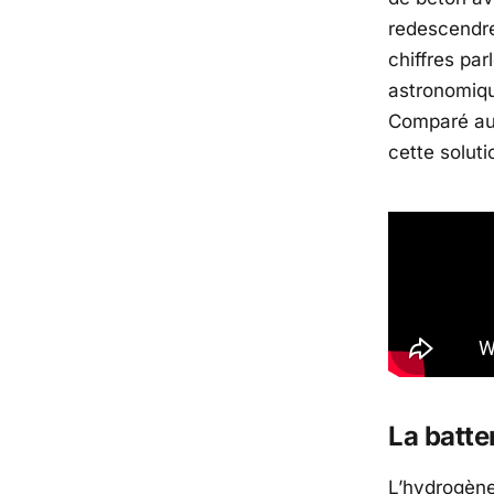
redescendre
chiffres pa
astronomiqu
Comparé a
cette solut
La batte
L’hydrogène