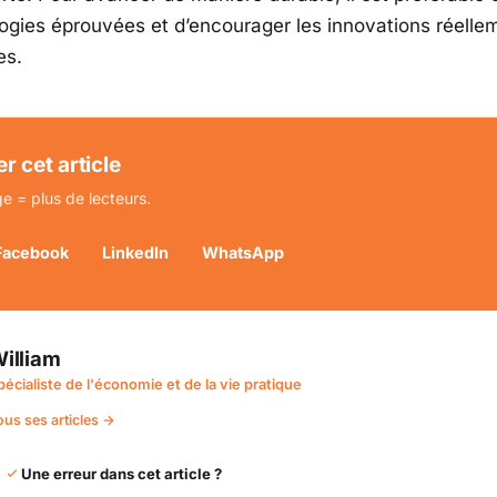
ogies éprouvées et d’encourager les innovations réelle
es.
r cet article
e = plus de lecteurs.
Facebook
LinkedIn
WhatsApp
illiam
pécialiste de l'économie et de la vie pratique
ous ses articles →
Une erreur dans cet article ?