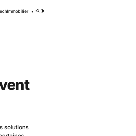
ech
Immobilier
/
 vent
s solutions
certaines