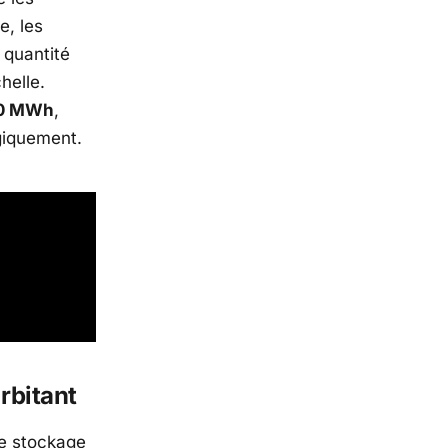
e, les
e quantité
helle.
00 MWh
,
ogiquement.
orbitant
le stockage