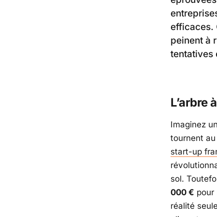
entreprise
efficaces.
peinent à 
tentatives
L’arbre 
Imaginez un
tournent au 
start-up fr
révolutionna
sol. Toutefo
000 €
pour 
réalité seu