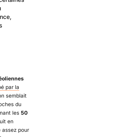
u
ence,
s
éoliennes
é par la
on semblait
roches du
inant les
50
uit en
e assez pour