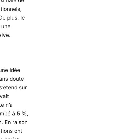
aximale de
itionnels,
De plus, le
r une
sive.
une idée
sans doute
s’étend sur
vait
te n’a
tombé à
5 %
,
. En raison
tions ont