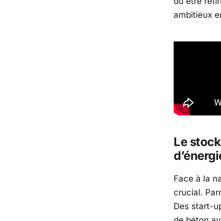
dû être reti
ambitieux e
Le stock
d’énergi
Face à la na
crucial. Par
Des start-u
de béton a