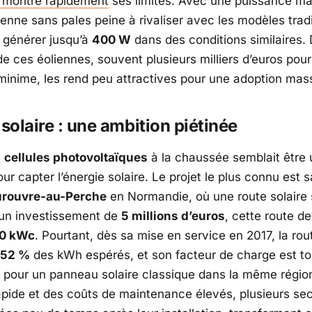
 montre rapidement
ses limites. Avec une puissance m
olienne sans pales peine à rivaliser avec les modèles trad
 générer jusqu’à
400 W
dans des conditions similaires. 
de ces éoliennes, souvent plusieurs milliers d’euros pou
minime, les rend peu attractives pour une adoption mas
 solaire : une ambition piétinée
s
cellules photovoltaïques
à la chaussée semblait être 
ur capter l’énergie solaire. Le projet le plus connu est 
urouvre-au-Perche
en Normandie, où une route solaire 
 un investissement de
5 millions d’euros
, cette route de
0 kWc
. Pourtant, dès sa mise en service en 2017, la rou
52 %
des kWh espérés, et son facteur de charge est 
pour un panneau solaire classique dans la même région
rapide et des coûts de maintenance élevés, plusieurs sec