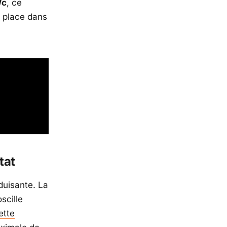
Wc
, ce
a place dans
tat
éduisante. La
scille
ette