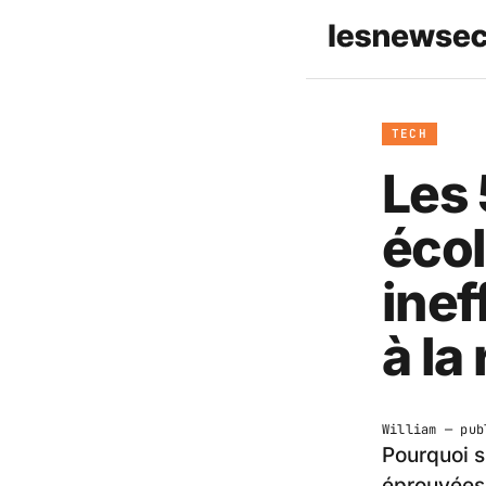
TECH
Les 
écol
inef
à la
William
— pub
Pourquoi s
éprouvées 