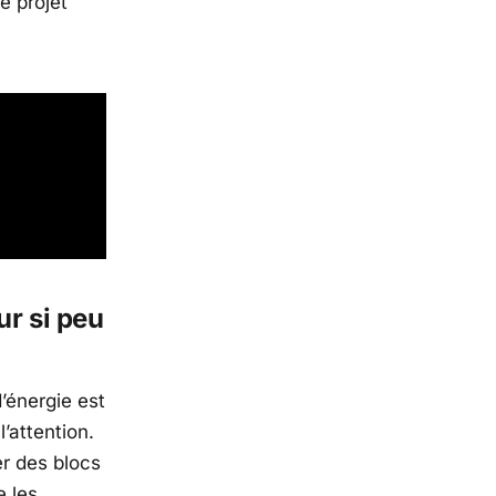
e projet
ur si peu
d’énergie est
l’attention.
er des blocs
e les