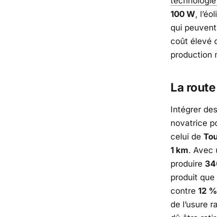
technologie
100 W
, l’é
qui peuvent
coût élevé 
production 
La route
Intégrer de
novatrice po
celui de
To
1 km
. Avec
produire
34
produit que
contre
12 %
de l’usure 