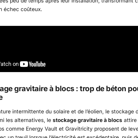
rées peu de temps après leur installation, transformant c
n échec coûteux.
age gravitaire à blocs : trop de béton po
e
ture intermittente du solaire et de l’éolien, le stockage 
mi les alternatives, le
stockage gravitaire à blocs
attire 
ps comme Energy Vault et Gravitricity proposent de lev
vec un
treuil lorsque l’électricité est excédentaire
, puis d