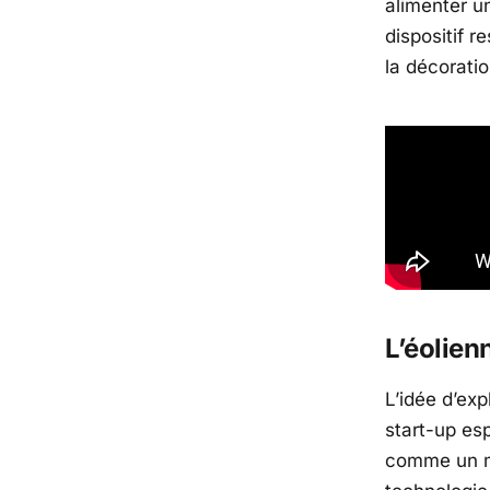
alimenter u
dispositif r
la décorati
L’éolien
L’idée d’exp
start-up es
comme un mé