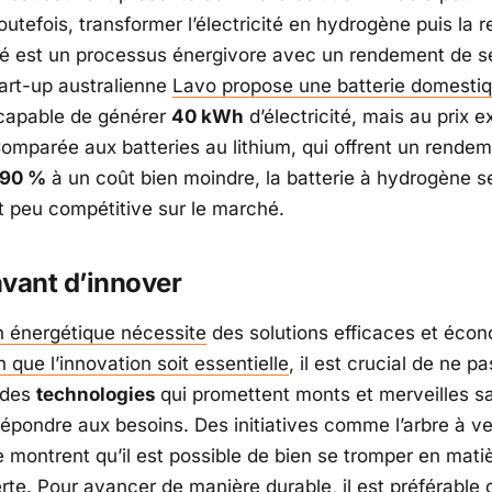
outefois, transformer l’électricité en hydrogène puis la r
ité est un processus énergivore avec un rendement de 
tart-up australienne
Lavo propose une batterie domesti
capable de générer
40 kWh
d’électricité, mais au prix e
Comparée aux batteries au lithium, qui offrent un rende
90 %
à un coût bien moindre, la batterie à hydrogène s
et peu compétitive sur le marché.
vant d’innover
on énergétique nécessite
des solutions efficaces et éc
n que l’innovation soit essentielle
, il est crucial de ne pa
 des
technologies
qui promettent monts et merveilles s
répondre aux besoins. Des initiatives comme l’arbre à ve
e montrent qu’il est possible de bien se tromper en mati
rte. Pour avancer de manière durable, il est préférable 