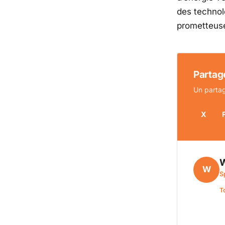
des technol
prometteus
Partage
Un partag
X
W
W
S
T