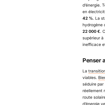
d’énergie. T
en électric
42 %
. La s
hydrogène 
22 000 €
. 
supérieur à
inefficace 
Penser a
La
transiti
viables.
Bie
séduire par
réellement 
route solair
d’énergie ve