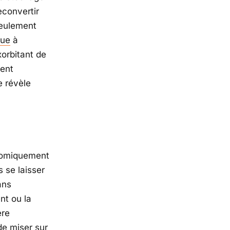
econvertir
seulement
que
à
xorbitant de
ment
e révèle
onomiquement
s se laisser
ans
nt ou la
ère
de miser sur