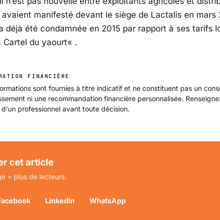
i n’est pas nouvelle entre exploitants agricoles et distri
s avaient manifesté devant le siège de Lactalis en mars
 a déjà été condamnée en 2015 par rapport à ses tarifs l
«
Cartel du yaourt
« .
MATION FINANCIÈRE
ormations sont fournies à titre indicatif et ne constituent pas un cons
issement ni une recommandation financière personnalisée. Renseign
 d'un professionnel avant toute décision.
r cet article
e = plus de lecteurs.
Facebook
LinkedIn
WhatsApp