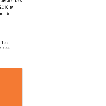
buteurs. Les
 2016 et
ors de
eil en
ez-vous