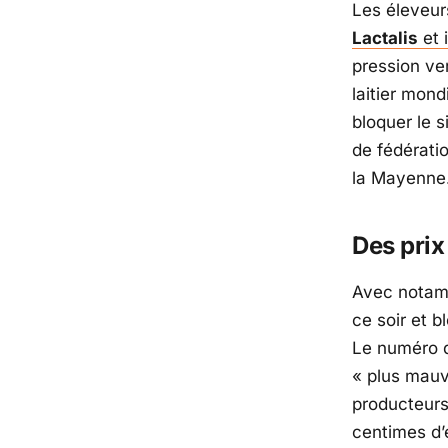
Les éleveur
Lactalis
et i
pression ver
laitier mond
bloquer le s
de fédérati
la Mayenne
Des prix
Avec notam
ce soir et b
Le numéro d
«
plus mauv
producteurs
centimes d’eu