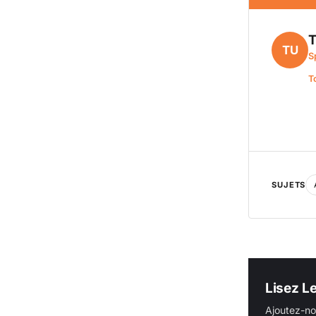
T
TU
S
T
SUJETS
Lisez L
Ajoutez-no