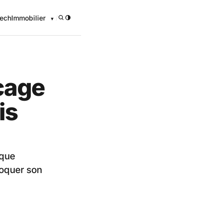
ech
Immobilier
/
ocage
is
ique
bloquer son