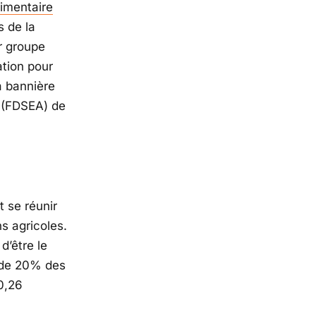
imentaire
s de la
er groupe
ation pour
a bannière
s (FDSEA) de
nt se réunir
ns agricoles.
d’être le
de 20% des
0,26