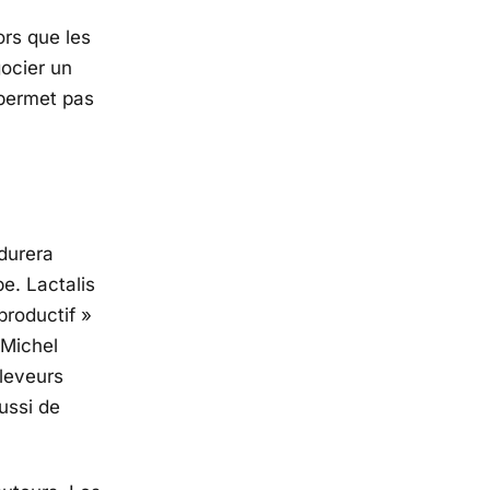
ors que les
gocier un
e permet pas
durera
pe. Lactalis
productif
»
 Michel
éleveurs
ussi de