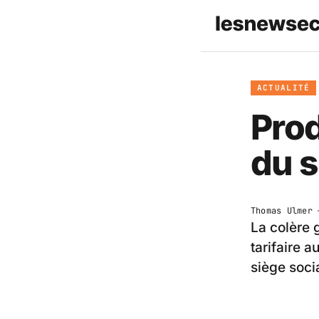
ACTUALITÉ
Prod
du s
Thomas Ulmer
—
La colère 
tarifaire a
siège socia