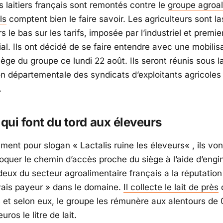
s laitiers français sont remontés contre le
groupe agroal
ls
comptent bien le faire savoir. Les agriculteurs sont la
s le bas sur les tarifs, imposée par l’industriel et premi
ial. Ils ont décidé de se faire entendre avec une mobilis
iège du groupe ce lundi 22 août. Ils seront réunis sous l
on départementale des syndicats d’exploitants agricole
.
 qui font du tord aux éleveurs
ment pour slogan «
Lactalis ruine les éleveurs
« , ils vo
loquer le chemin d’accès proche du siège à l’aide d’engi
eux du secteur agroalimentaire français a la réputation 
ais payeu
r » dans le domaine.
Il collecte le lait de près
 et selon eux, le groupe les rémunère aux alentours de 
ros le litre de lait.