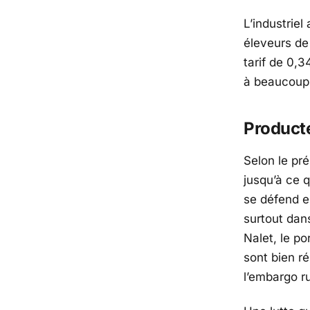
L’industriel
éleveurs de 
tarif de 0,3
à beaucoup 
Producte
Selon le pr
jusqu’à ce 
se défend e
surtout dan
Nalet, le po
sont bien r
l’embargo r