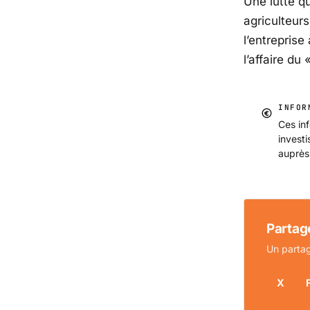
Une lutte qu
agriculteur
l’entreprise
l’affaire du 
INFOR
Ces inf
invest
auprès
Partage
Un partag
X