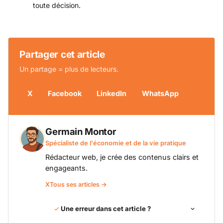
toute décision.
Partager cet article
Un partage = plus de lecteurs.
X
Facebook
LinkedIn
WhatsApp
Germain Montor
Spécialiste de l'économie et de la vie pratique
Rédacteur web, je crée des contenus clairs et
engageants.
X
Tous ses articles →
Une erreur dans cet article ?