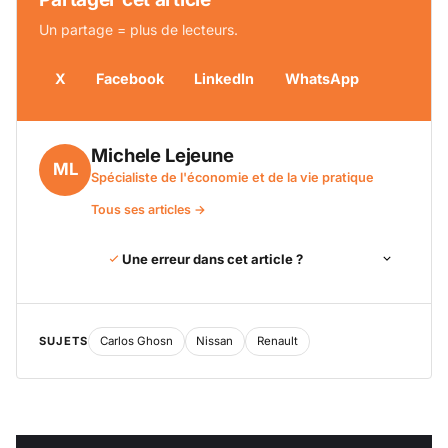
Un partage = plus de lecteurs.
X
Facebook
LinkedIn
WhatsApp
Michele Lejeune
ML
Spécialiste de l'économie et de la vie pratique
Tous ses articles →
Une erreur dans cet article ?
SUJETS
Carlos Ghosn
Nissan
Renault