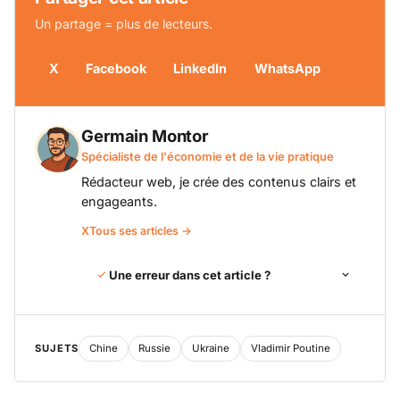
Un partage = plus de lecteurs.
X
Facebook
LinkedIn
WhatsApp
Germain Montor
Spécialiste de l'économie et de la vie pratique
Rédacteur web, je crée des contenus clairs et
engageants.
X
Tous ses articles →
Une erreur dans cet article ?
SUJETS
Chine
Russie
Ukraine
Vladimir Poutine