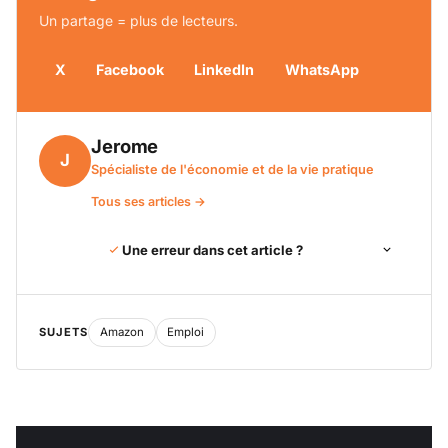
Un partage = plus de lecteurs.
X
Facebook
LinkedIn
WhatsApp
Jerome
J
Spécialiste de l'économie et de la vie pratique
Tous ses articles →
Une erreur dans cet article ?
SUJETS
Amazon
Emploi