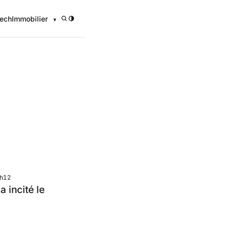
ech
Immobilier
/
h12
 incité le