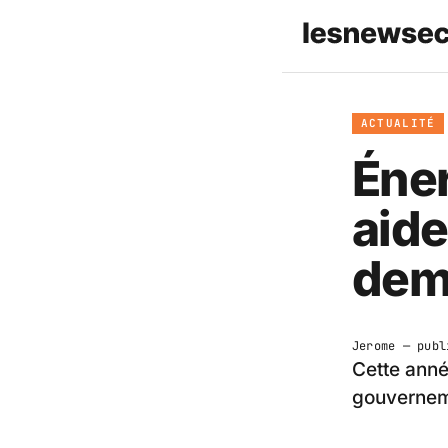
ACTUALITÉ
Éner
aide
dem
Jerome
— publ
Cette anné
gouverneme