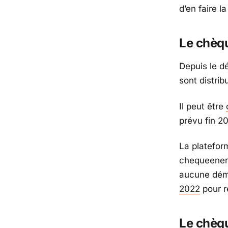
d’en faire 
Le chèqu
Depuis le d
sont distrib
Il peut être
prévu fin 20
La platefor
chequeenergi
aucune déma
2022
pour ré
Le chèq