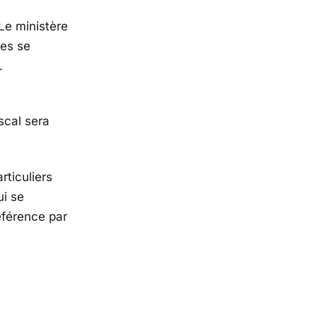
 Le ministère
es se
.
scal sera
ticuliers
ui se
éférence par