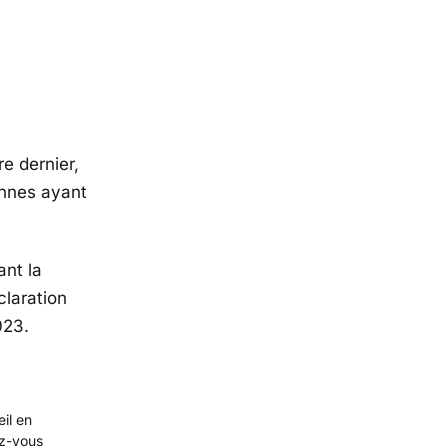
re dernier,
onnes ayant
ant la
claration
023.
eil en
ez-vous