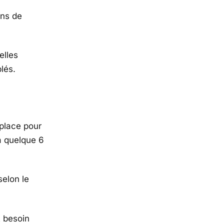
ins de
elles
lés.
place pour
 à quelque 6
selon le
t besoin