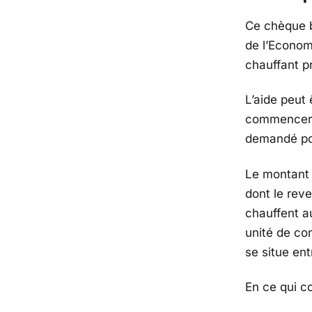
Ce chèque 
de l’Economi
chauffant p
L’aide peut
commencero
demandé pou
Le montant 
dont le reve
chauffent au
unité de c
se situe en
En ce qui c