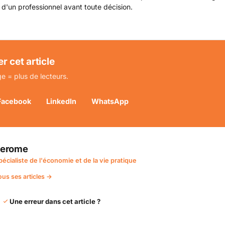
 d'un professionnel avant toute décision.
r cet article
e = plus de lecteurs.
Facebook
LinkedIn
WhatsApp
Jerome
pécialiste de l'économie et de la vie pratique
ous ses articles →
Une erreur dans cet article ?