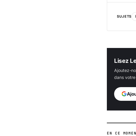
SUJETS
Lisez L
Ajoutez-no
dans votre 
Ajo
EN CE MOME