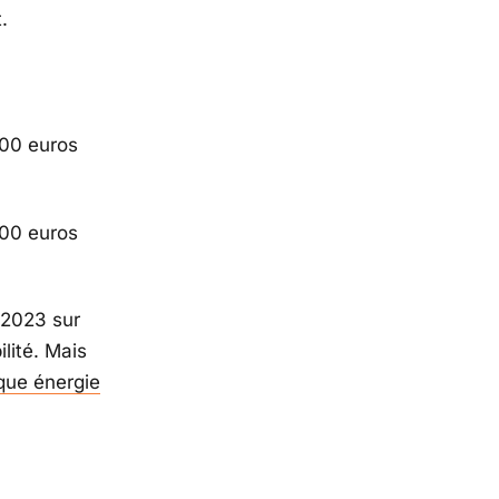
.
200 euros
00 euros
 2023 sur
lité. Mais
èque énergie